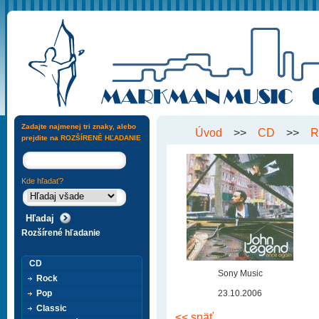
Zadajte najmenej tri znaky, alebo
Úvod
>>
CD
>>
R
prejdite na
ROZŠÍRENÉ HĽADANIE
Kde hľadať?
Rozšírené hľadanie
CD
Sony Music
Rock
Pop
23.10.2006
Classic
<< späť