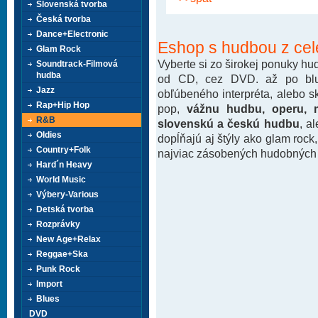
Slovenská tvorba
Česká tvorba
Dance+Electronic
Eshop s hudbou z cel
Glam Rock
Vyberte si zo širokej ponuky h
Soundtrack-Filmová
hudba
od CD, cez DVD. až po blu-
Jazz
obľúbeného interpréta, alebo 
Rap+Hip Hop
pop,
vážnu hudbu, operu, m
R&B
slovenskú a českú hudbu
, a
Oldies
dopĺňajú aj štýly ako glam rock
Country+Folk
najviac zásobených hudobných k
Hard´n Heavy
World Music
Výbery-Various
Detská tvorba
Rozprávky
New Age+Relax
Reggae+Ska
Punk Rock
Import
Blues
DVD