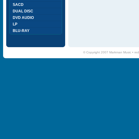
SACD
DUAL DISC
DVD AUDIO
LP
BLU-RAY
© Copyright 2007 Markman Music •
red