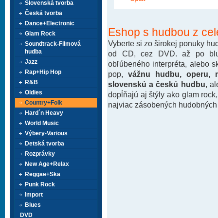
Slovenská tvorba
Česká tvorba
Dance+Electronic
Eshop s hudbou z cel
Glam Rock
Vyberte si zo širokej ponuky h
Soundtrack-Filmová
hudba
od CD, cez DVD. až po blu-
Jazz
obľúbeného interpréta, alebo 
Rap+Hip Hop
pop,
vážnu hudbu, operu, m
R&B
slovenskú a českú hudbu
, a
Oldies
dopĺňajú aj štýly ako glam rock
Country+Folk
najviac zásobených hudobných k
Hard´n Heavy
World Music
Výbery-Various
Detská tvorba
Rozprávky
New Age+Relax
Reggae+Ska
Punk Rock
Import
Blues
DVD