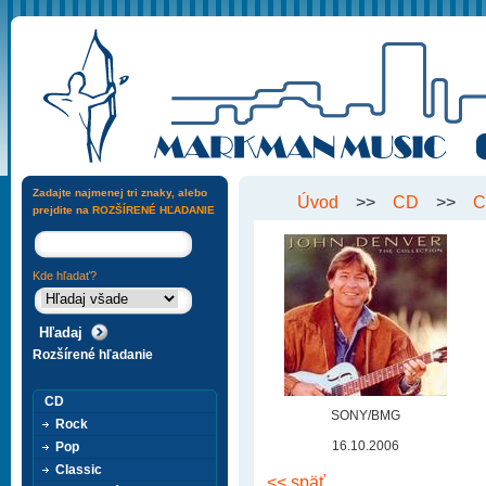
Zadajte najmenej tri znaky, alebo
Úvod
>>
CD
>>
C
prejdite na
ROZŠÍRENÉ HĽADANIE
Kde hľadať?
Rozšírené hľadanie
CD
SONY/BMG
Rock
16.10.2006
Pop
Classic
<< späť