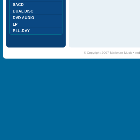
SACD
DUAL DISC
DVD AUDIO
LP
BLU-RAY
© Copyright 2007 Markman Music •
red