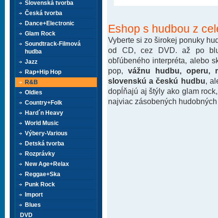
Slovenská tvorba
Česká tvorba
Dance+Electronic
Eshop s hudbou z cel
Glam Rock
Vyberte si zo širokej ponuky h
Soundtrack-Filmová
od CD, cez DVD. až po blu-
hudba
obľúbeného interpréta, alebo 
Jazz
pop,
vážnu hudbu, operu, m
Rap+Hip Hop
slovenskú a českú hudbu
, a
R&B
dopĺňajú aj štýly ako glam rock
Oldies
najviac zásobených hudobných k
Country+Folk
Hard´n Heavy
World Music
Výbery-Various
Detská tvorba
Rozprávky
New Age+Relax
Reggae+Ska
Punk Rock
Import
Blues
DVD