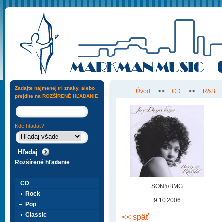
Zadajte najmenej tri znaky, alebo
Úvod
>>
CD
>>
R&B
prejdite na
ROZŠÍRENÉ HĽADANIE
Kde hľadať?
Rozšírené hľadanie
CD
SONY/BMG
Rock
9.10.2006
Pop
Classic
<< späť