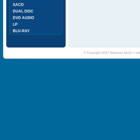
SACD
DUAL DISC
DVD AUDIO
LP
BLU-RAY
© Copyright 2007 Markman Music •
red