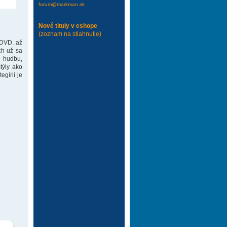
forum@markman.sk
Nové tituly v eshope
(zoznam na stiahnutie)
 DVD. až
ch už sa
 hudbu,
týly ako
gírií je