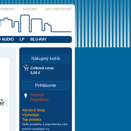
ODMIENKY
KONTAKT
AKO NAKUPOVAŤ
 AUDIO
LP
BLU-RAY
Nákupný košík
Celková cena:
0,00 €
Prihlásenie
Prihlásiť
Registrácia
Akciové tituly
Výpredaje
Top ponuka
Vaše postrehy a pripomienky nám
prosím zasielajte na