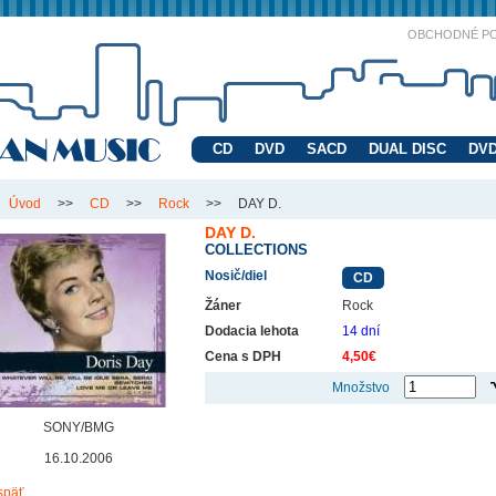
OBCHODNÉ P
CD
DVD
SACD
DUAL DISC
DVD
Úvod
>>
CD
>>
Rock
>>
DAY D.
DAY D.
COLLECTIONS
Nosič/diel
CD
Žáner
Rock
Dodacia lehota
14 dní
Cena s DPH
4,50€
Množstvo
SONY/BMG
16.10.2006
späť