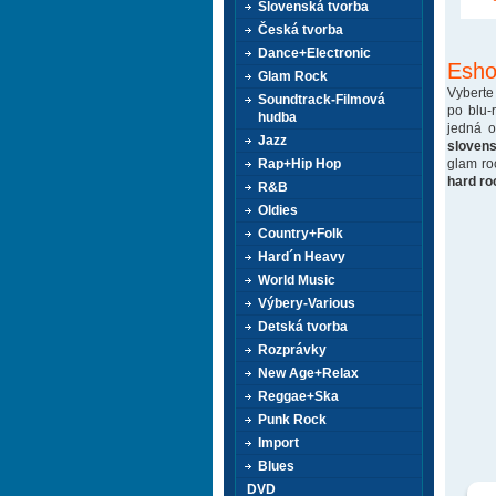
Slovenská tvorba
Česká tvorba
Dance+Electronic
Esho
Glam Rock
Vyberte
Soundtrack-Filmová
po blu-
hudba
jedná 
Jazz
sloven
glam ro
Rap+Hip Hop
hard ro
R&B
Oldies
Country+Folk
Hard´n Heavy
World Music
Výbery-Various
Detská tvorba
Rozprávky
New Age+Relax
Reggae+Ska
Punk Rock
Import
Blues
DVD