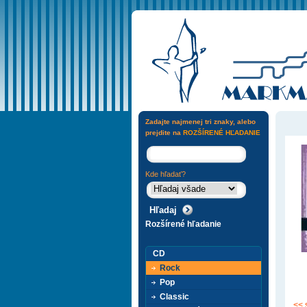
Zadajte najmenej tri znaky, alebo
prejdite na
ROZŠÍRENÉ HĽADANIE
Kde hľadať?
Rozšírené hľadanie
CD
Rock
Pop
Classic
<< 