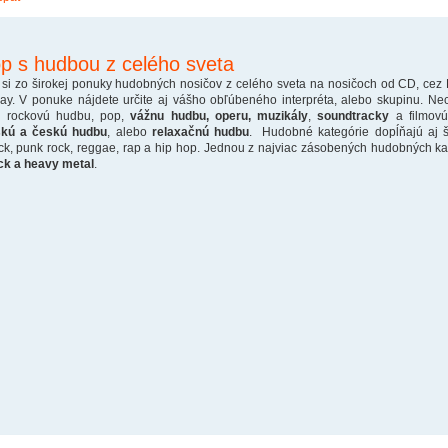
p s hudbou z celého sveta
 si zo širokej ponuky hudobných nosičov z celého sveta na nosičoch od CD, cez
ray. V ponuke nájdete určite aj vášho obľúbeného interpréta, alebo skupinu. Ne
o rockovú hudbu, pop,
vážnu hudbu, operu, muzikály
,
soundtracky
a filmovú
skú a českú hudbu
, alebo
relaxačnú hudbu
. Hudobné kategórie dopĺňajú aj š
ck, punk rock, reggae, rap a hip hop. Jednou z najviac zásobených hudobných kate
ck a heavy metal
.