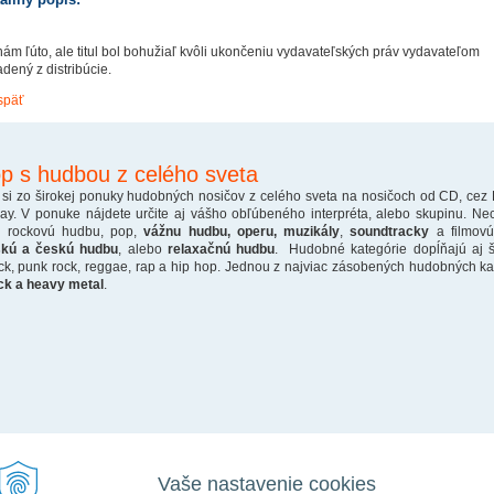
nám ľúto, ale titul bol bohužiaľ kvôli ukončeniu vydavateľských práv vydavateľom
adený z distribúcie.
späť
p s hudbou z celého sveta
 si zo širokej ponuky hudobných nosičov z celého sveta na nosičoch od CD, cez
ray. V ponuke nájdete určite aj vášho obľúbeného interpréta, alebo skupinu. Ne
o rockovú hudbu, pop,
vážnu hudbu, operu, muzikály
,
soundtracky
a filmovú
skú a českú hudbu
, alebo
relaxačnú hudbu
. Hudobné kategórie dopĺňajú aj š
ck, punk rock, reggae, rap a hip hop. Jednou z najviac zásobených hudobných kate
ck a heavy metal
.
Vaše nastavenie cookies