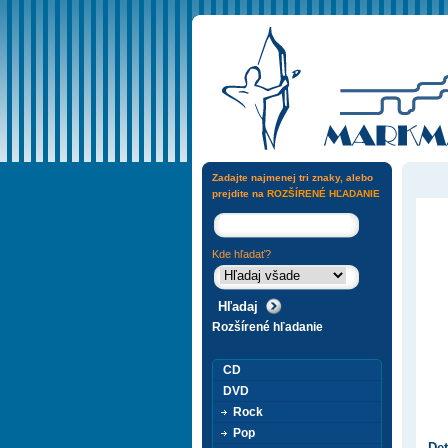
Zadajte najmenej tri znaky, alebo
prejdite na
ROZŠÍRENÉ HĽADANIE
Kde hľadať?
Rozšírené hľadanie
CD
DVD
Rock
Pop
Det