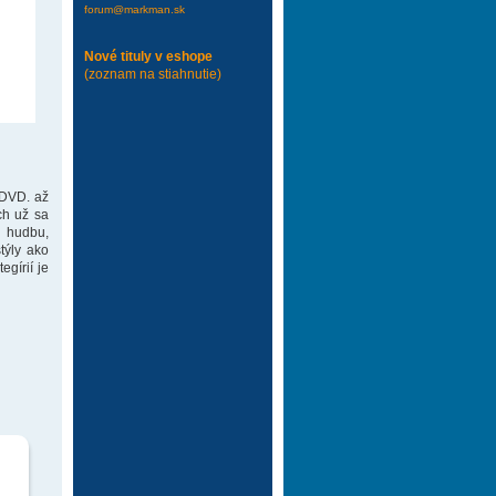
forum@markman.sk
Nové tituly v eshope
(zoznam na stiahnutie)
 DVD. až
ch už sa
 hudbu,
týly ako
gírií je