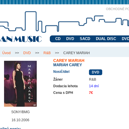
OBCHODNÉ P
CD
DVD
SACD
DUAL DISC
DVD
Úvod
>>
DVD
>>
R&B
>>
CAREY MARIAH
CAREY MARIAH
MARIAH CAREY
Nosič/diel
DVD
Žáner
R&B
Dodacia lehota
14 dní
Cena s DPH
7€
SONY/BMG
16.10.2006
ailný popis: