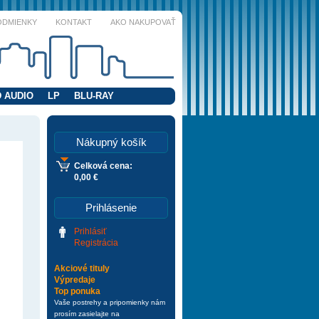
ODMIENKY
KONTAKT
AKO NAKUPOVAŤ
 AUDIO
LP
BLU-RAY
Nákupný košík
Celková cena:
0,00 €
Prihlásenie
Prihlásiť
Registrácia
Akciové tituly
Výpredaje
Top ponuka
Vaše postrehy a pripomienky nám
prosím zasielajte na