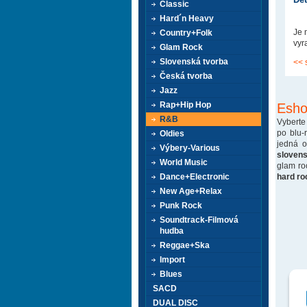
Classic
Hard´n Heavy
Je 
Country+Folk
vyr
Glam Rock
Slovenská tvorba
<< 
Česká tvorba
Jazz
Rap+Hip Hop
Esho
R&B
Vyberte
po blu-
Oldies
jedná 
Výbery-Various
sloven
World Music
glam ro
hard ro
Dance+Electronic
New Age+Relax
Punk Rock
Soundtrack-Filmová
hudba
Reggae+Ska
Import
Blues
SACD
DUAL DISC