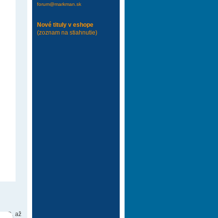
forum@markman.sk
Nové tituly v eshope
(zoznam na stiahnutie)
 DVD. až