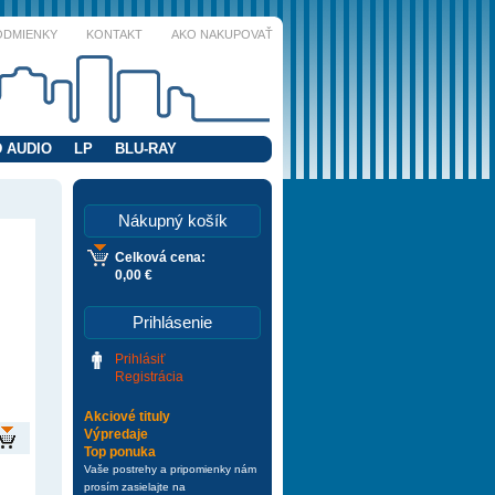
ODMIENKY
KONTAKT
AKO NAKUPOVAŤ
 AUDIO
LP
BLU-RAY
Nákupný košík
Celková cena:
0,00 €
Prihlásenie
Prihlásiť
Registrácia
Akciové tituly
Výpredaje
Top ponuka
Vaše postrehy a pripomienky nám
prosím zasielajte na