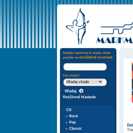
Zadajte najmenej tri znaky, alebo
prejdite na
ROZŠÍRENÉ HĽADANIE
Kde hľadať?
Rozšírené hľadanie
CD
Rock
Pop
Det
Classic
Trac