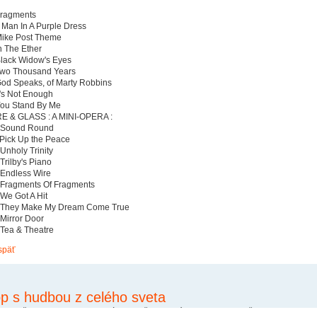
Fragments
A Man In A Purple Dress
Mike Post Theme
In The Ether
Black Widow's Eyes
Two Thousand Years
God Speaks, of Marty Robbins
It's Not Enough
You Stand By Me
E & GLASS : A MINI-OPERA :
 Sound Round
 Pick Up the Peace
 Unholy Trinity
 Trilby's Piano
 Endless Wire
 Fragments Of Fragments
 We Got A Hit
 They Make My Dream Come True
 Mirror Door
 Tea & Theatre
späť
p s hudbou z celého sveta
 si zo širokej ponuky hudobných nosičov z celého sveta na nosičoch od CD, cez