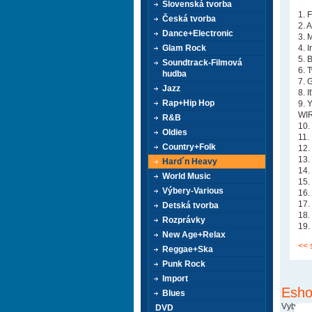
Slovenská tvorba
1. 
Česká tvorba
2. 
Dance+Electronic
3. 
Glam Rock
4. 
5. 
Soundtrack-Filmová
6. 
hudba
7. 
Jazz
8. 
Rap+Hip Hop
9. 
WIR
R&B
10.
Oldies
11.
Country+Folk
12.
13.
Hard´n Heavy
14.
World Music
15.
Výbery-Various
16.
17.
Detská tvorba
18.
Rozprávky
19.
New Age+Relax
<< 
Reggae+Ska
Punk Rock
Import
Esho
Blues
Vyberte
DVD