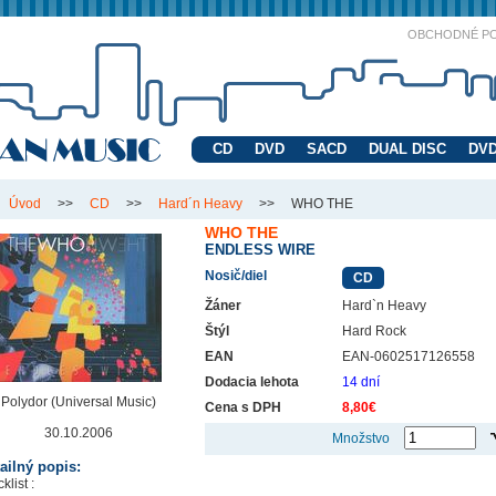
OBCHODNÉ P
CD
DVD
SACD
DUAL DISC
DVD
Úvod
>>
CD
>>
Hard´n Heavy
>>
WHO THE
WHO THE
ENDLESS WIRE
Nosič/diel
CD
Žáner
Hard`n Heavy
Štýl
Hard Rock
EAN
EAN-0602517126558
Dodacia lehota
14 dní
Polydor (Universal Music)
Cena s DPH
8,80€
30.10.2006
Množstvo
ailný popis:
klist :