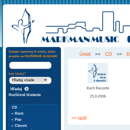
Zadajte najmenej tri znaky, alebo
Úvod
>>
CD
>>
D
prejdite na
ROZŠÍRENÉ HĽADANIE
Kde hľadať?
Koch Records
Rozšírené hľadanie
25.9.2006
CD
Rock
<< späť
Pop
Classic