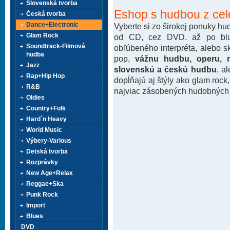
Slovenská tvorba
Eshop s hudbou z cel
Česká tvorba
Dance+Electronic
Vyberte si zo širokej ponuky h
Glam Rock
od CD, cez DVD. až po blu-
Soundtrack-Filmová
obľúbeného interpréta, alebo 
hudba
pop,
vážnu hudbu, operu, m
Jazz
slovenskú a českú hudbu
, a
Rap+Hip Hop
dopĺňajú aj štýly ako glam rock
R&B
najviac zásobených hudobných k
Oldies
Country+Folk
Hard´n Heavy
World Music
Výbery-Various
Detská tvorba
Rozprávky
New Age+Relax
Reggae+Ska
Punk Rock
Import
Blues
DVD