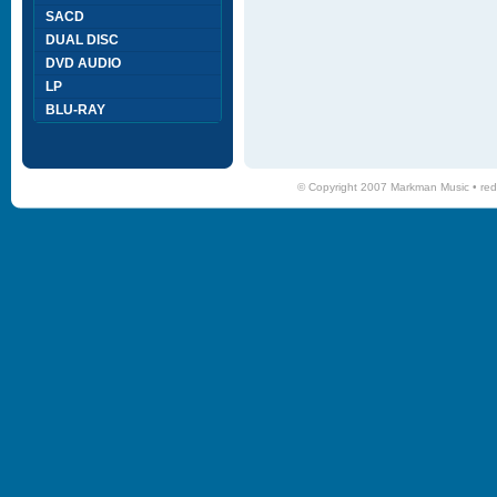
SACD
DUAL DISC
DVD AUDIO
LP
BLU-RAY
© Copyright 2007 Markman Music •
red