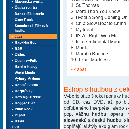
Slovenská tvorba
1. St. Thomas
Česká tvorba
2. More Than You Know
Dance+Electronic
3. I Feel a Song Coming On
Glam Rock
4. On a Slow Boat to China
Soundtrack-Filmová
5. My Ideal
hudba
6. It's All Right With Me
Jazz
7. In a Sentimental Mood
Rap+Hip Hop
8. Moritat
R&B
9. Mambo Bounce
Oldies
10. Tenor Madness
Country+Folk
Hard´n Heavy
<< späť
World Music
Výbery-Various
Detská tvorba
Eshop s hudbou z cel
Rozprávky
Vyberte si zo širokej ponuky h
New Age+Relax
od CD, cez DVD. až po blu-
Reggae+Ska
obľúbeného interpréta, alebo 
Punk Rock
pop,
vážnu hudbu, operu, m
Import
slovenskú a českú hudbu
, a
Blues
dopĺňajú aj štýly ako glam rock
DVD