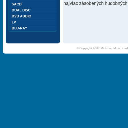
najviac zásobených hudobných k
SACD
DUAL DISC
DVD AUDIO
LP
BLU-RAY
© Copyright 2007 Markman Music •
red