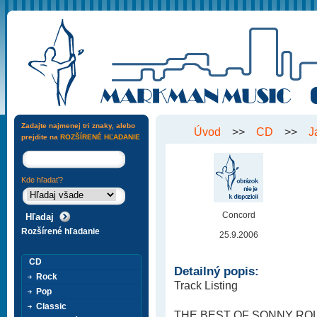
Zadajte najmenej tri znaky, alebo
Úvod
>>
CD
>>
J
prejdite na
ROZŠÍRENÉ HĽADANIE
Kde hľadať?
Concord
Rozšírené hľadanie
25.9.2006
CD
Detailný popis:
Rock
Track Listing
Pop
Classic
THE BEST OF SONNY ROL