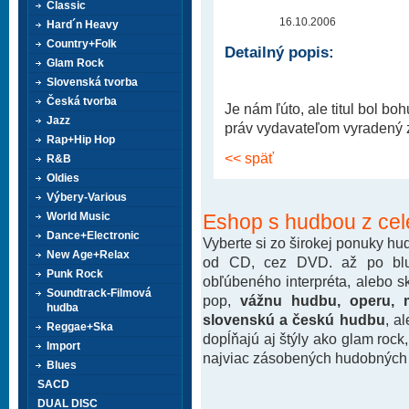
Classic
16.10.2006
Hard´n Heavy
Country+Folk
Detailný popis:
Glam Rock
Slovenská tvorba
Česká tvorba
Je nám ľúto, ale titul bol b
Jazz
práv vydavateľom vyradený z 
Rap+Hip Hop
<< späť
R&B
Oldies
Výbery-Various
Eshop s hudbou z cel
World Music
Dance+Electronic
Vyberte si zo širokej ponuky h
New Age+Relax
od CD, cez DVD. až po blu-
Punk Rock
obľúbeného interpréta, alebo 
Soundtrack-Filmová
pop,
vážnu hudbu, operu, m
hudba
slovenskú a českú hudbu
, a
Reggae+Ska
dopĺňajú aj štýly ako glam rock
Import
najviac zásobených hudobných k
Blues
SACD
DUAL DISC