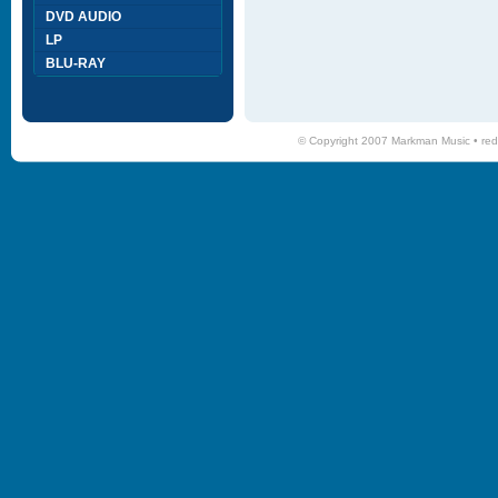
DVD AUDIO
LP
BLU-RAY
© Copyright 2007 Markman Music •
red