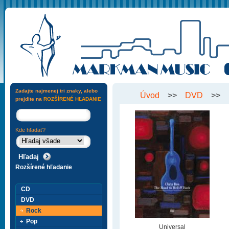
Zadajte najmenej tri znaky, alebo
Úvod
>>
DVD
>>
prejdite na
ROZŠÍRENÉ HĽADANIE
Kde hľadať?
Rozšírené hľadanie
CD
DVD
Rock
Pop
Universal