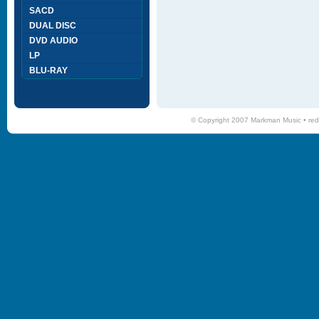
SACD
DUAL DISC
DVD AUDIO
LP
BLU-RAY
© Copyright 2007 Markman Music •
red