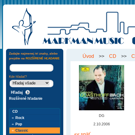
Zadajte najmenej tri znaky, alebo
Úvod
>>
CD
>>
C
prejdite na
ROZŠÍRENÉ HĽADANIE
Kde hľadať?
Rozšírené hľadanie
CD
DG
Rock
Pop
2.10.2006
Classic
<< späť