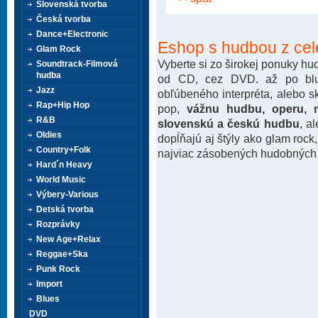
Slovenská tvorba
Česká tvorba
Dance+Electronic
Eshop s hudbou z cel
Glam Rock
Vyberte si zo širokej ponuky h
Soundtrack-Filmová
hudba
od CD, cez DVD. až po blu-
Jazz
obľúbeného interpréta, alebo 
Rap+Hip Hop
pop,
vážnu hudbu, operu, m
R&B
slovenskú a českú hudbu
, a
Oldies
dopĺňajú aj štýly ako glam rock
Country+Folk
najviac zásobených hudobných k
Hard´n Heavy
World Music
Výbery-Various
Detská tvorba
Rozprávky
New Age+Relax
Reggae+Ska
Punk Rock
Import
Blues
DVD