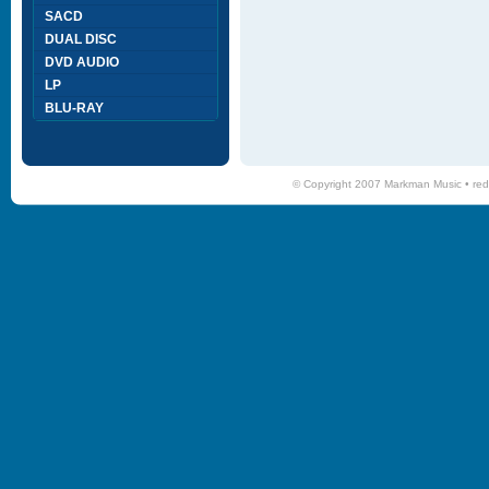
SACD
DUAL DISC
DVD AUDIO
LP
BLU-RAY
© Copyright 2007 Markman Music •
red