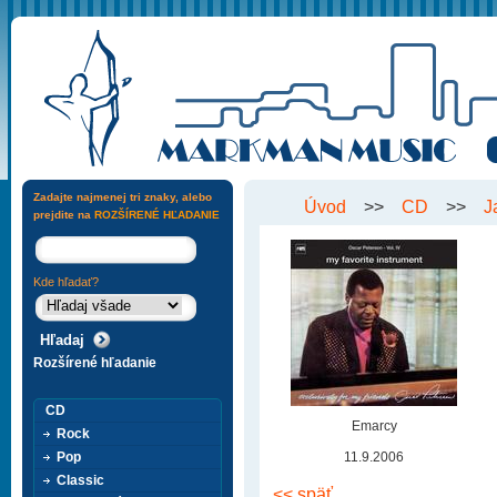
Zadajte najmenej tri znaky, alebo
Úvod
>>
CD
>>
J
prejdite na
ROZŠÍRENÉ HĽADANIE
Kde hľadať?
Rozšírené hľadanie
CD
Emarcy
Rock
Pop
11.9.2006
Classic
<< späť