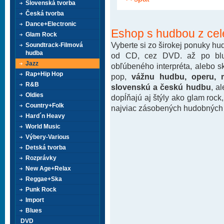
Slovenská tvorba
Česká tvorba
Dance+Electronic
Eshop s hudbou z cel
Glam Rock
Vyberte si zo širokej ponuky h
Soundtrack-Filmová
hudba
od CD, cez DVD. až po blu-
Jazz
obľúbeného interpréta, alebo 
Rap+Hip Hop
pop,
vážnu hudbu, operu, m
R&B
slovenskú a českú hudbu
, a
Oldies
dopĺňajú aj štýly ako glam rock
Country+Folk
najviac zásobených hudobných k
Hard´n Heavy
World Music
Výbery-Various
Detská tvorba
Rozprávky
New Age+Relax
Reggae+Ska
Punk Rock
Import
Blues
DVD