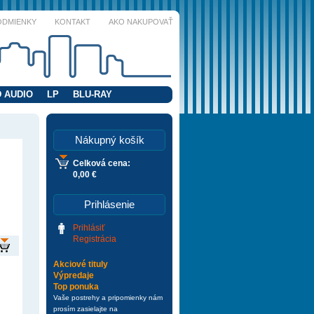
ODMIENKY
KONTAKT
AKO NAKUPOVAŤ
 AUDIO
LP
BLU-RAY
Nákupný košík
Celková cena:
0,00 €
Prihlásenie
Prihlásiť
Registrácia
Akciové tituly
Výpredaje
Top ponuka
Vaše postrehy a pripomienky nám
prosím zasielajte na