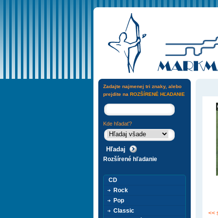
Zadajte najmenej tri znaky, alebo
prejdite na
ROZŠÍRENÉ HĽADANIE
Kde hľadať?
Rozšírené hľadanie
CD
Rock
Pop
Classic
<< 