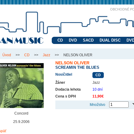
OBCHODNÉ P
CD
DVD
SACD
DUAL DISC
DVD
Úvod
>>
CD
>>
Jazz
>>
NELSON OLIVER
NELSON OLIVER
SCREAMIN THE BLUES
Nosič/diel
CD
Žáner
Jazz
Dodacia lehota
10 dní
Cena s DPH
11,90€
Množstvo
Concord
25.9.2006
späť