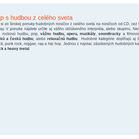
p s hudbou z celého sveta
 si zo širokej ponuky hudobných nosičov z celého sveta na nosičoch od CD, cez
ray. V ponuke nájdete určite aj vášho obľúbeného interpréta, alebo skupinu. Ne
o rockovú hudbu, pop,
vážnu hudbu, operu, muzikály
,
soundtracky
a filmovú
skú a českú hudbu
, alebo
relaxačnú hudbu
. Hudobné kategórie dopĺňajú aj š
ck, punk rock, reggae, rap a hip hop. Jednou z najviac zásobených hudobných kate
ck a heavy metal
.