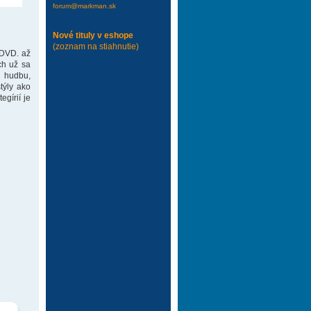
forum@markman.sk
Nové tituly v eshope
(zoznam na stiahnutie)
 DVD. až
ch už sa
 hudbu,
týly ako
gírií je