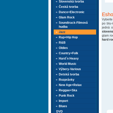
Slovenská tvorba
Česká tvorba
Dance+Electronic
Esho
Glam Rock
Vyberte
Soundtrack-Filmová
po blu-
hudba
jedná 
sloven
Jazz
glam ro
Rap+Hip Hop
hard ro
R&B
Oldies
Country+Folk
Hard´n Heavy
World Music
Výbery-Various
Detská tvorba
Rozprávky
New Age+Relax
Reggae+Ska
Punk Rock
Import
Blues
DVD