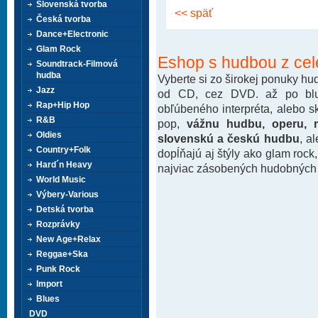
Slovenská tvorba
<< späť
Česká tvorba
Dance+Electronic
Glam Rock
Eshop s hudbou z cel
Soundtrack-Filmová
hudba
Vyberte si zo širokej ponuky h
Jazz
od CD, cez DVD. až po blu-
Rap+Hip Hop
obľúbeného interpréta, alebo 
R&B
pop,
vážnu hudbu, operu, m
Oldies
slovenskú a českú hudbu
, a
Country+Folk
dopĺňajú aj štýly ako glam rock
Hard´n Heavy
najviac zásobených hudobných k
World Music
Výbery-Various
Detská tvorba
Rozprávky
New Age+Relax
Reggae+Ska
Punk Rock
Import
Blues
DVD