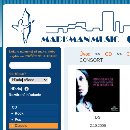
Zadajte najmenej tri znaky, alebo
Úvod
>>
CD
>>
C
prejdite na
ROZŠÍRENÉ HĽADANIE
CONSORT
Kde hľadať?
Rozšírené hľadanie
CD
Rock
DG
Pop
Classic
2.10.2006