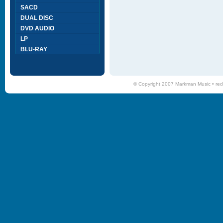
SACD
DUAL DISC
DVD AUDIO
LP
BLU-RAY
© Copyright 2007 Markman Music •
red