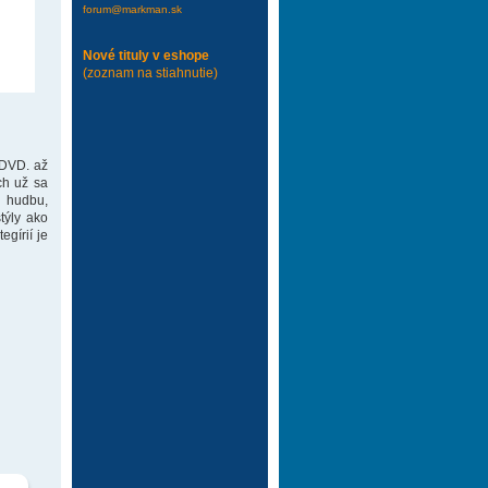
forum@markman.sk
Nové tituly v eshope
(zoznam na stiahnutie)
 DVD. až
ch už sa
 hudbu,
týly ako
gírií je