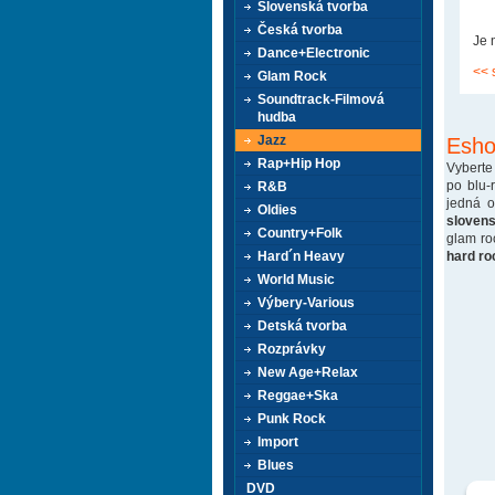
Slovenská tvorba
Česká tvorba
Je 
Dance+Electronic
<< 
Glam Rock
Soundtrack-Filmová
hudba
Jazz
Esho
Rap+Hip Hop
Vyberte
po blu-
R&B
jedná 
Oldies
sloven
Country+Folk
glam ro
hard ro
Hard´n Heavy
World Music
Výbery-Various
Detská tvorba
Rozprávky
New Age+Relax
Reggae+Ska
Punk Rock
Import
Blues
DVD