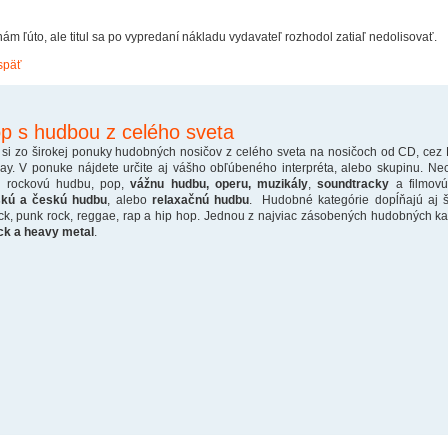
nám ľúto, ale titul sa po vypredaní nákladu vydavateľ rozhodol zatiaľ nedolisovať.
späť
p s hudbou z celého sveta
 si zo širokej ponuky hudobných nosičov z celého sveta na nosičoch od CD, cez
ray. V ponuke nájdete určite aj vášho obľúbeného interpréta, alebo skupinu. Ne
o rockovú hudbu, pop,
vážnu hudbu, operu, muzikály
,
soundtracky
a filmovú
skú a českú hudbu
, alebo
relaxačnú hudbu
. Hudobné kategórie dopĺňajú aj š
ck, punk rock, reggae, rap a hip hop. Jednou z najviac zásobených hudobných kate
ck a heavy metal
.