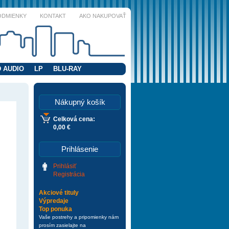
ODMIENKY
KONTAKT
AKO NAKUPOVAŤ
 AUDIO
LP
BLU-RAY
Nákupný košík
Celková cena:
0,00 €
Prihlásenie
Prihlásiť
Registrácia
Akciové tituly
Výpredaje
Top ponuka
Vaše postrehy a pripomienky nám
prosím zasielajte na