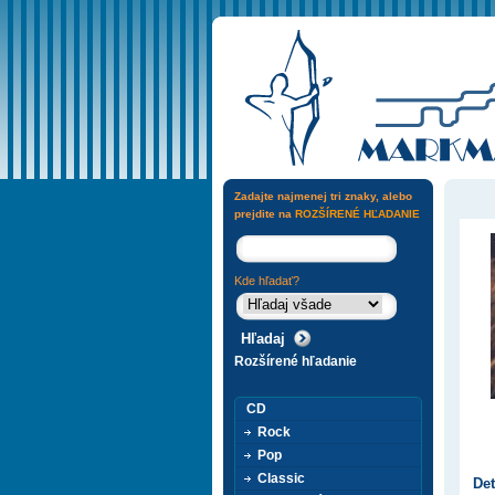
Zadajte najmenej tri znaky, alebo
prejdite na
ROZŠÍRENÉ HĽADANIE
Kde hľadať?
Rozšírené hľadanie
CD
Rock
Pop
Classic
Det