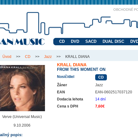
OBCHODNÉ P
CD
DVD
SACD
DUAL DISC
DVD
Úvod
>>
CD
>>
Jazz
>>
KRALL DIANA
KRALL DIANA
FROM THIS MOMENT ON
Nosič/diel
CD
Žáner
Jazz
EAN
EAN-0602517037120
Dodacia lehota
14 dní
Cena s DPH
7,60€
Verve (Universal Music)
9.10.2006
ailný popis: