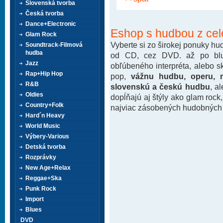
Slovenská tvorba
Česká tvorba
Dance+Electronic
Eshop s hudbou z cel
Glam Rock
Vyberte si zo širokej ponuky h
Soundtrack-Filmová
hudba
od CD, cez DVD. až po blu-
Jazz
obľúbeného interpréta, alebo 
Rap+Hip Hop
pop,
vážnu hudbu, operu, m
R&B
slovenskú a českú hudbu
, a
Oldies
dopĺňajú aj štýly ako glam rock
Country+Folk
najviac zásobených hudobných k
Hard´n Heavy
World Music
Výbery-Various
Detská tvorba
Rozprávky
New Age+Relax
Reggae+Ska
Punk Rock
Import
Blues
DVD