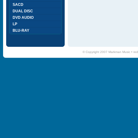
SACD
DUAL DISC
DVD AUDIO
LP
BLU-RAY
© Copyright 2007 Markman Music •
red