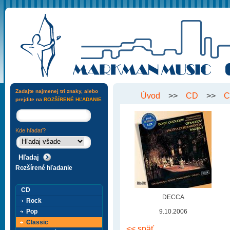
Zadajte najmenej tri znaky, alebo
Úvod
>>
CD
>>
C
prejdite na
ROZŠÍRENÉ HĽADANIE
Kde hľadať?
Rozšírené hľadanie
CD
DECCA
Rock
Pop
9.10.2006
Classic
<< späť