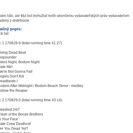
nám ľúto, ale titul bol bohužiaľ kvôli ukončeniu vydavateľských práv vydavateľom
adený z distribúcie.
ailný popis:
k list:
c 1 170828-9 (total running time 41:27)
Living Dead Beat
Sixpounder
Silent Night, Bodom Night
Hate Me!
We're Not Gonna Fall
Angels Don't Kill
Deadbeats I
Bodom After Midnight / Bodom Beach Terror - medley
Follow the Reaper
c 2 170829-0 (total running time 43:14)
Needled 24/7
Clash of the Booze Brothers
In Your Face
Hate Crew Deathroll
Are You Dead Yet?