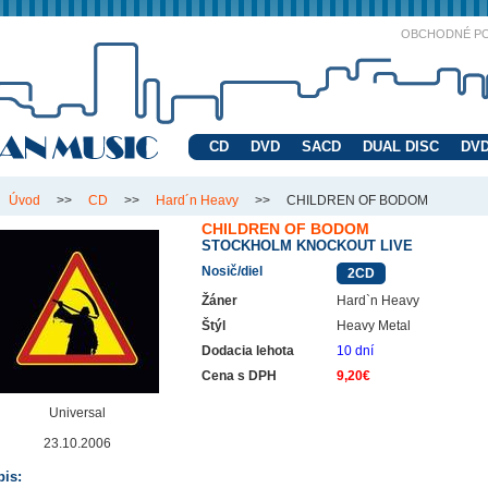
OBCHODNÉ P
CD
DVD
SACD
DUAL DISC
DVD
Úvod
>>
CD
>>
Hard´n Heavy
>>
CHILDREN OF BODOM
CHILDREN OF BODOM
STOCKHOLM KNOCKOUT LIVE
Nosič/diel
2CD
Žáner
Hard`n Heavy
Štýl
Heavy Metal
Dodacia lehota
10 dní
Cena s DPH
9,20€
Universal
23.10.2006
is: