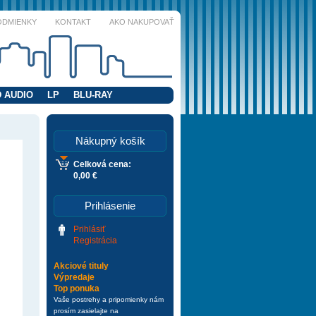
ODMIENKY
KONTAKT
AKO NAKUPOVAŤ
 AUDIO
LP
BLU-RAY
Nákupný košík
Celková cena:
0,00 €
Prihlásenie
Prihlásiť
Registrácia
Akciové tituly
Výpredaje
Top ponuka
Vaše postrehy a pripomienky nám
prosím zasielajte na