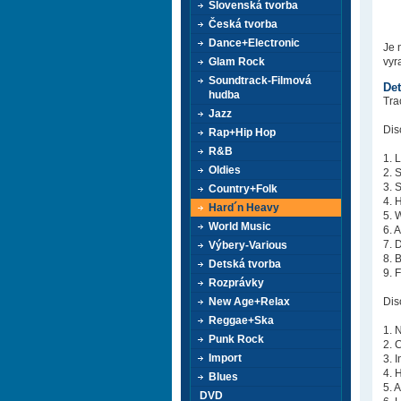
Slovenská tvorba
Česká tvorba
Dance+Electronic
Je 
Glam Rock
vyr
Soundtrack-Filmová
Det
hudba
Trac
Jazz
Dis
Rap+Hip Hop
R&B
1. 
Oldies
2. 
3. 
Country+Folk
4. 
Hard´n Heavy
5. 
World Music
6. 
7. 
Výbery-Various
8. 
Detská tvorba
9. 
Rozprávky
New Age+Relax
Dis
Reggae+Ska
1. 
Punk Rock
2. 
Import
3. 
4. 
Blues
5. 
DVD