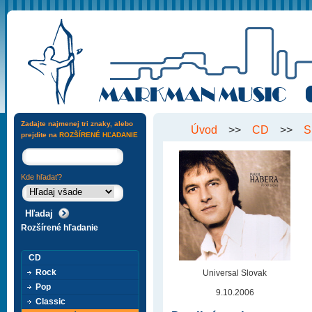
Zadajte najmenej tri znaky, alebo
Úvod
>>
CD
>>
S
prejdite na
ROZŠÍRENÉ HĽADANIE
Kde hľadať?
Rozšírené hľadanie
CD
Rock
Universal Slovak
Pop
9.10.2006
Classic