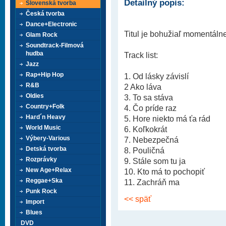
Detailný popis:
Slovenská tvorba
Česká tvorba
Dance+Electronic
Titul je bohužiaľ momentáln
Glam Rock
Soundtrack-Filmová
hudba
Track list:
Jazz
Rap+Hip Hop
1. Od lásky závislí
R&B
2 Ako láva
Oldies
3. To sa stáva
Country+Folk
4. Čo príde raz
Hard´n Heavy
5. Hore niekto má ťa rád
World Music
6. Koľkokrát
Výbery-Various
7. Nebezpečná
Detská tvorba
8. Pouličná
Rozprávky
9. Stále som tu ja
New Age+Relax
10. Kto má to pochopiť
Reggae+Ska
11. Zachráň ma
Punk Rock
<< späť
Import
Blues
DVD