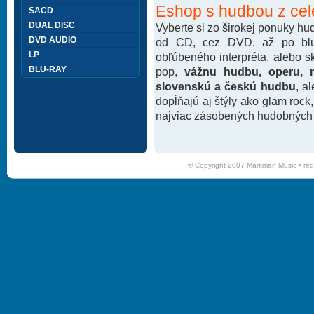
Eshop s hudbou z cel
SACD
DUAL DISC
Vyberte si zo širokej ponuky h
DVD AUDIO
od CD, cez DVD. až po blu-
LP
obľúbeného interpréta, alebo 
BLU-RAY
pop,
vážnu hudbu, operu, m
slovenskú a českú hudbu
, a
dopĺňajú aj štýly ako glam rock
najviac zásobených hudobných k
© Copyright 2007 Markman Music •
red