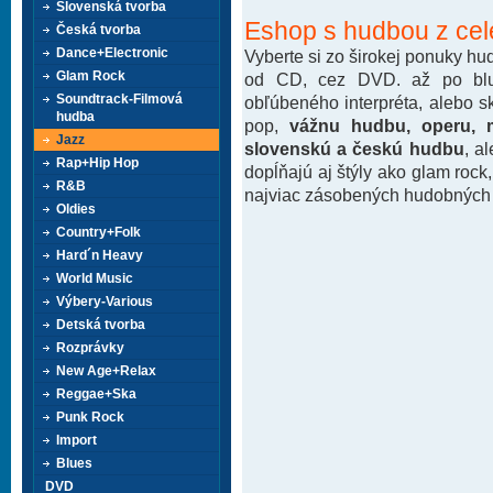
Slovenská tvorba
Eshop s hudbou z cel
Česká tvorba
Dance+Electronic
Vyberte si zo širokej ponuky h
Glam Rock
od CD, cez DVD. až po blu-
Soundtrack-Filmová
obľúbeného interpréta, alebo 
hudba
pop,
vážnu hudbu, operu, m
Jazz
slovenskú a českú hudbu
, a
Rap+Hip Hop
dopĺňajú aj štýly ako glam rock
R&B
najviac zásobených hudobných k
Oldies
Country+Folk
Hard´n Heavy
World Music
Výbery-Various
Detská tvorba
Rozprávky
New Age+Relax
Reggae+Ska
Punk Rock
Import
Blues
DVD