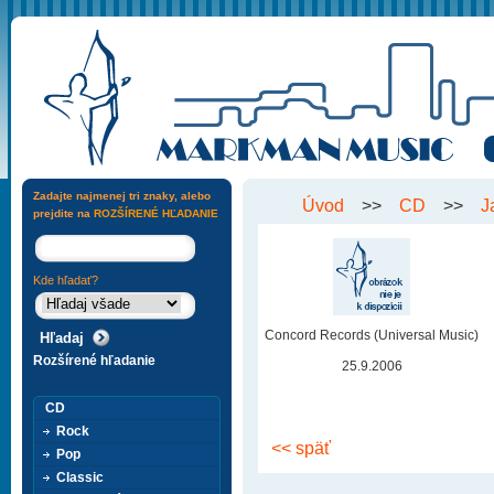
Zadajte najmenej tri znaky, alebo
Úvod
>>
CD
>>
J
prejdite na
ROZŠÍRENÉ HĽADANIE
Kde hľadať?
Concord Records (Universal Music)
Rozšírené hľadanie
25.9.2006
CD
Rock
<< späť
Pop
Classic