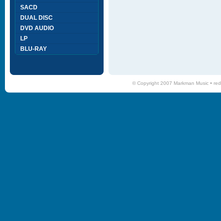
SACD
DUAL DISC
DVD AUDIO
LP
BLU-RAY
© Copyright 2007 Markman Music •
red