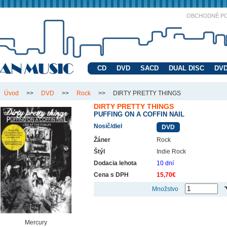
OBCHODNÉ P
CD
DVD
SACD
DUAL DISC
DVD
Úvod
>>
DVD
>>
Rock
>>
DIRTY PRETTY THINGS
DIRTY PRETTY THINGS
PUFFING ON A COFFIN NAIL
Nosič/diel
DVD
Žáner
Rock
Štýl
Indie Rock
Dodacia lehota
10 dní
Cena s DPH
15,70€
Množstvo
Mercury