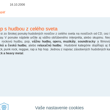
16.10.2006
späť
p s hudbou z celého sveta
 si zo širokej ponuky hudobných nosičov z celého sveta na nosičoch od CD, cez
ray. V ponuke nájdete určite aj vášho obľúbeného interpréta, alebo skupinu. Ne
o rockovú hudbu, pop,
vážnu hudbu, operu, muzikály
,
soundtracky
a filmovú
skú a českú hudbu
, alebo
relaxačnú hudbu
. Hudobné kategórie dopĺňajú aj š
ck, punk rock, reggae, rap a hip hop. Jednou z najviac zásobených hudobných kate
ck a heavy metal
.
Vaše nastavenie cookies