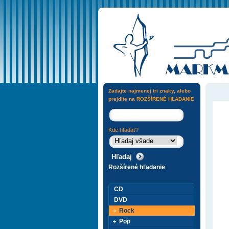
Zadajte najmenej tri znaky, alebo
prejdite na
ROZŠÍRENÉ HĽADANIE
Kde hľadať?
Rozšírené hľadanie
CD
DVD
Rock
Pop