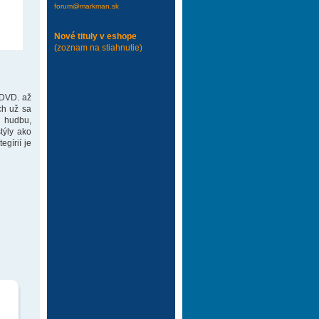
forum@markman.sk
Nové tituly v eshope
(zoznam na stiahnutie)
 DVD. až
ch už sa
 hudbu,
týly ako
gírií je