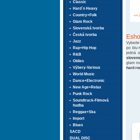
Classic
Hard´n Heavy
Country+Folk
<< 
Glam Rock
Slovenská tvorba
Česká tvorba
Esho
Jazz
Vyberte
po blu-
Rap+Hip Hop
jedná 
R&B
sloven
Oldies
glam ro
Výbery-Various
hard ro
World Music
Dance+Electronic
New Age+Relax
Punk Rock
Soundtrack-Filmová
hudba
Reggae+Ska
Import
Blues
SACD
DUAL DISC