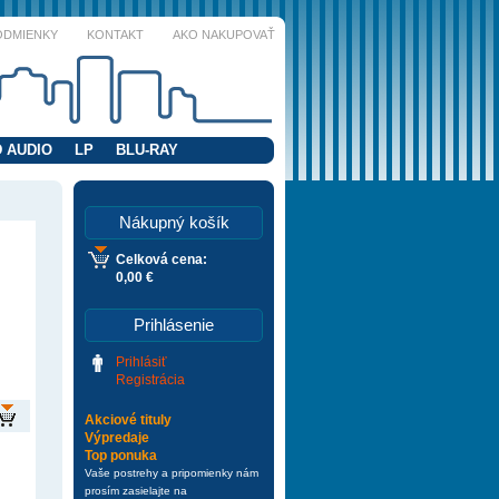
ODMIENKY
KONTAKT
AKO NAKUPOVAŤ
 AUDIO
LP
BLU-RAY
Nákupný košík
Celková cena:
0,00 €
Prihlásenie
Prihlásiť
Registrácia
Akciové tituly
Výpredaje
Top ponuka
Vaše postrehy a pripomienky nám
prosím zasielajte na