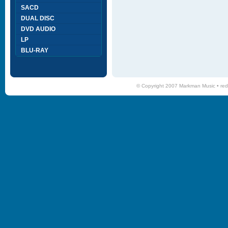
SACD
DUAL DISC
DVD AUDIO
LP
BLU-RAY
© Copyright 2007 Markman Music •
red