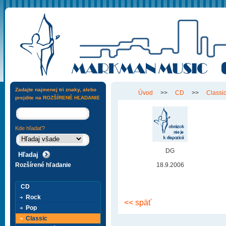
Zadajte najmenej tri znaky, alebo
Úvod
>>
CD
>>
Classi
prejdite na
ROZŠÍRENÉ HĽADANIE
Kde hľadať?
DG
Rozšírené hľadanie
18.9.2006
CD
Rock
<< späť
Pop
Classic