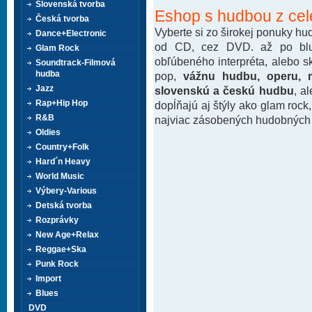
Slovenská tvorba
Eshop s hudbou z cel
Česká tvorba
Vyberte si zo širokej ponuky h
Dance+Electronic
od CD, cez DVD. až po blu-
Glam Rock
obľúbeného interpréta, alebo 
Soundtrack-Filmová
hudba
pop,
vážnu hudbu, operu, m
Jazz
slovenskú a českú hudbu
, a
Rap+Hip Hop
dopĺňajú aj štýly ako glam rock
R&B
najviac zásobených hudobných k
Oldies
Country+Folk
Hard´n Heavy
World Music
Výbery-Various
Detská tvorba
Rozprávky
New Age+Relax
Reggae+Ska
Punk Rock
Import
Blues
DVD