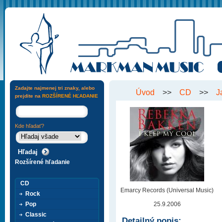
Zadajte najmenej tri znaky, alebo
Úvod
>>
CD
>>
J
prejdite na
ROZŠÍRENÉ HĽADANIE
Kde hľadať?
Rozšírené hľadanie
CD
Emarcy Records (Universal Music)
Rock
Pop
25.9.2006
Classic
Detailný popis: