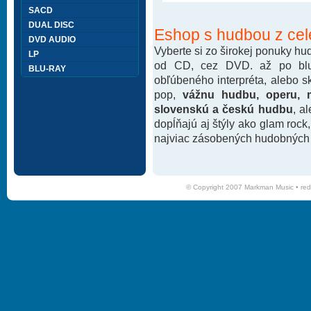
SACD
DUAL DISC
Eshop s hudbou z cel
DVD AUDIO
Vyberte si zo širokej ponuky h
LP
od CD, cez DVD. až po blu-
BLU-RAY
obľúbeného interpréta, alebo 
pop,
vážnu hudbu, operu, m
slovenskú a českú hudbu
, a
dopĺňajú aj štýly ako glam rock
najviac zásobených hudobných k
© Copyright 2007 Markman Music •
red