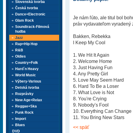
Slovenská tvorba
Česká tvorba
Dance+Electronic
Je nám ľúto, ale titul bol b
Glam Rock
práv vydavateľom vyradený z 
Soundtrack-Filmová
hudba
Bakken, Rebekka
Jazz
I Keep My Cool
Rap+Hip Hop
R&B
1. We Hit It Again
Oldies
2. Welcome Home
Country+Folk
3. Just Having Fun
Hard´n Heavy
4. Any Pretty Girl
World Music
5. Love May Seem Hard
Výbery-Various
6. Hard To Be a Loser
Detská tvorba
7. What Love is Not
Rozprávky
8. You're Crying
New Age+Relax
9. Nobody's Fool
Reggae+Ska
10. Everything Can Change
Punk Rock
11. You Bring New Stars
Import
Blues
<< späť
DVD