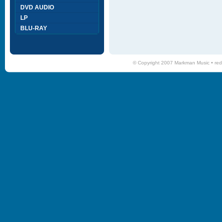
DVD AUDIO
LP
BLU-RAY
© Copyright 2007 Markman Music •
red