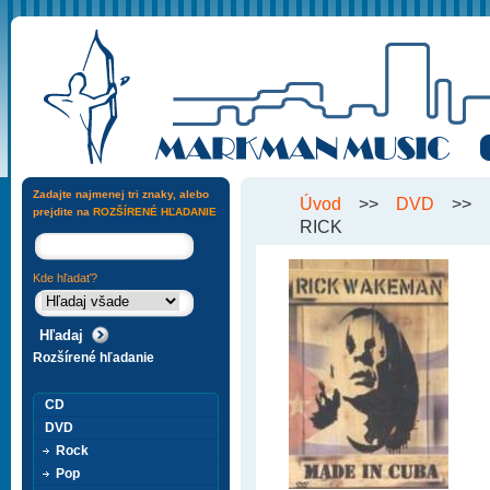
Zadajte najmenej tri znaky, alebo
Úvod
>>
DVD
>>
prejdite na
ROZŠÍRENÉ HĽADANIE
RICK
Kde hľadať?
Rozšírené hľadanie
CD
DVD
Rock
Pop