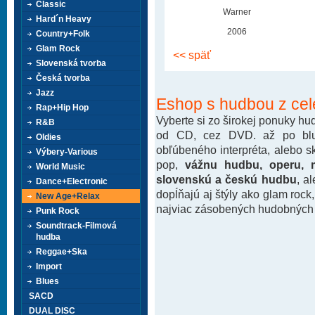
Classic
Warner
Hard´n Heavy
2006
Country+Folk
Glam Rock
<< späť
Slovenská tvorba
Česká tvorba
Jazz
Eshop s hudbou z cel
Rap+Hip Hop
Vyberte si zo širokej ponuky h
R&B
od CD, cez DVD. až po blu-
Oldies
obľúbeného interpréta, alebo 
Výbery-Various
pop,
vážnu hudbu, operu, m
World Music
slovenskú a českú hudbu
, a
Dance+Electronic
dopĺňajú aj štýly ako glam rock
New Age+Relax
najviac zásobených hudobných k
Punk Rock
Soundtrack-Filmová
hudba
Reggae+Ska
Import
Blues
SACD
DUAL DISC