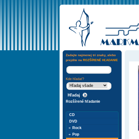
Zadajte najmenej tri znaky, alebo
prejdite na
ROZŠÍRENÉ HĽADANIE
Kde hľadať?
Rozšírené hľadanie
CD
DVD
Rock
Pop