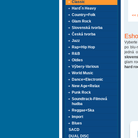
Classic
Hard´n Heavy
Country+Folk
<< 
Glam Rock
Slovenská tvorba
Česká tvorba
Esho
Jazz
Vyberte
po blu-
Rap+Hip Hop
jedná 
R&B
sloven
Oldies
glam ro
Výbery-Various
hard ro
World Music
Dance+Electronic
New Age+Relax
Punk Rock
Soundtrack-Filmová
hudba
Reggae+Ska
Import
Blues
SACD
DUAL DISC