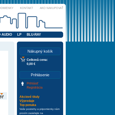
ODMIENKY
KONTAKT
AKO NAKUPOVAŤ
 AUDIO
LP
BLU-RAY
Nákupný košík
Celková cena:
0,00 €
Prihlásenie
Prihlásiť
Registrácia
Akciové tituly
Výpredaje
Top ponuka
Vaše postrehy a pripomienky nám
prosím zasielajte na