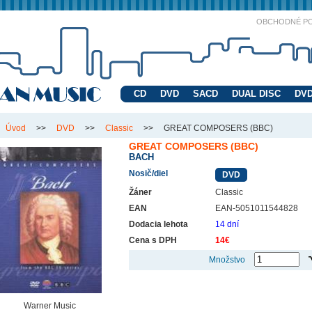
OBCHODNÉ P
CD
DVD
SACD
DUAL DISC
DVD
Úvod
>>
DVD
>>
Classic
>>
GREAT COMPOSERS (BBC)
GREAT COMPOSERS (BBC)
BACH
Nosič/diel
DVD
Žáner
Classic
EAN
EAN-5051011544828
Dodacia lehota
14 dní
Cena s DPH
14€
Množstvo
Warner Music