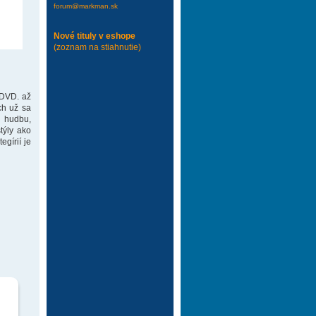
forum@markman.sk
Nové tituly v eshope
(zoznam na stiahnutie)
 DVD. až
ch už sa
 hudbu,
týly ako
gírií je