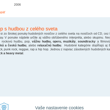
2006
späť
p s hudbou z celého sveta
 si zo širokej ponuky hudobných nosičov z celého sveta na nosičoch od CD, cez
ray. V ponuke nájdete určite aj vášho obľúbeného interpréta, alebo skupinu. Ne
o rockovú hudbu, pop,
vážnu hudbu, operu, muzikály
,
soundtracky
a filmovú
skú a českú hudbu
, alebo
relaxačnú hudbu
. Hudobné kategórie dopĺňajú aj š
ck, punk rock, reggae, rap a hip hop. Jednou z najviac zásobených hudobných kate
ck a heavy metal
.
Vaše nastavenie cookies