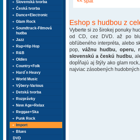
<< späť
Slovenská tvorba
Česká tvorba
Dance+Electronic
Eshop s hudbou z cel
Glam Rock
Soundtrack-Filmová
Vyberte si zo širokej ponuky h
hudba
od CD, cez DVD. až po blu-
Jazz
obľúbeného interpréta, alebo 
Rap+Hip Hop
pop,
vážnu hudbu, operu, m
R&B
slovenskú a českú hudbu
, a
Oldies
dopĺňajú aj štýly ako glam rock
Country+Folk
najviac zásobených hudobných k
Hard´n Heavy
World Music
Výbery-Various
Detská tvorba
Rozprávky
New Age+Relax
Reggae+Ska
Punk Rock
Import
Blues
DVD