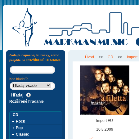
Zadajte najmenej tri znaky, alebo
Úvod
>>
CD
>>
Import
prejdite na
ROZŠÍRENÉ HĽADANIE
Kde hľadať?
Rozšírené hľadanie
CD
Import EU
Rock
Pop
10.8.2009
Classic