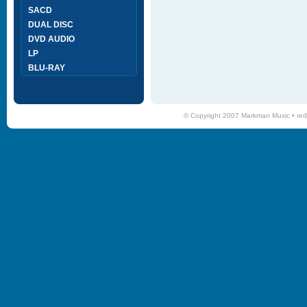
SACD
DUAL DISC
DVD AUDIO
LP
BLU-RAY
© Copyright 2007 Markman Music •
red