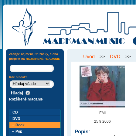
Zadajte najmenej tri znaky, alebo
Úvod
>>
DVD
>>
prejdite na
ROZŠÍRENÉ HĽADANIE
Kde hľadať?
Rozšírené hľadanie
CD
EMI
DVD
25.9.2006
Rock
Popis:
Pop