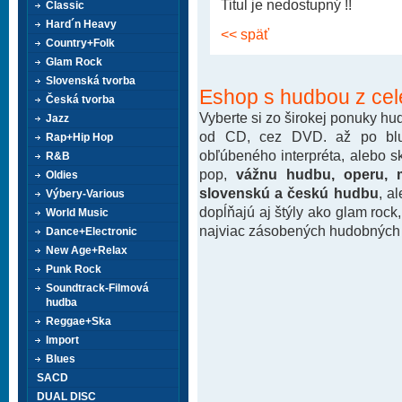
Titul je nedostupný !!
Classic
Hard´n Heavy
<< späť
Country+Folk
Glam Rock
Slovenská tvorba
Eshop s hudbou z cel
Česká tvorba
Vyberte si zo širokej ponuky h
Jazz
od CD, cez DVD. až po blu-
Rap+Hip Hop
obľúbeného interpréta, alebo 
R&B
pop,
vážnu hudbu, operu, m
Oldies
slovenskú a českú hudbu
, a
Výbery-Various
dopĺňajú aj štýly ako glam rock
World Music
najviac zásobených hudobných k
Dance+Electronic
New Age+Relax
Punk Rock
Soundtrack-Filmová
hudba
Reggae+Ska
Import
Blues
SACD
DUAL DISC