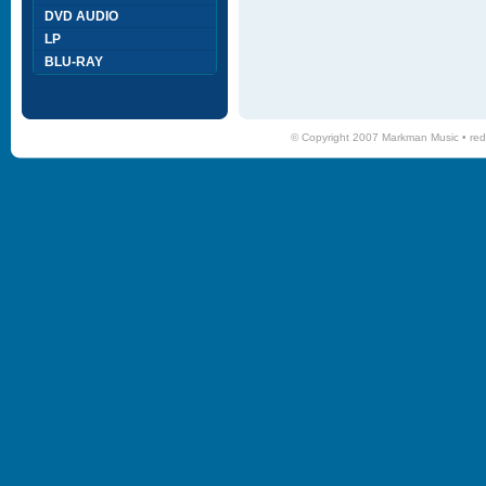
DVD AUDIO
LP
BLU-RAY
© Copyright 2007 Markman Music •
red