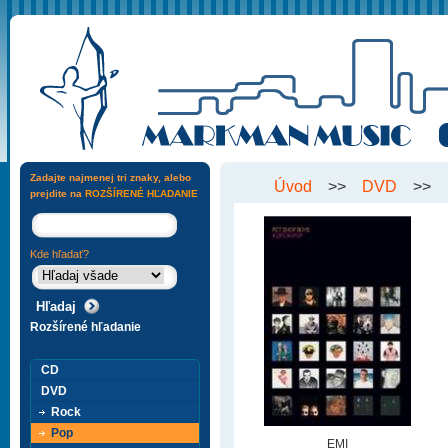
Zadajte najmenej tri znaky, alebo
Úvod
>>
DVD
>>
prejdite na
ROZŠÍRENÉ HĽADANIE
Kde hľadať?
Rozšírené hľadanie
CD
DVD
Rock
Pop
EMI