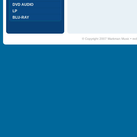
DVD AUDIO
LP
BLU-RAY
© Copyright 2007 Markman Music •
red