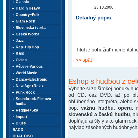
Classic
23.10.2006
Hard´n Heavy
Country+Folk
Detailný popis:
Glam Rock
Slovenská tvorba
Česká tvorba
Jazz
Rap+Hip Hop
Titul je bohužiaľ momentáln
R&B
<< späť
Oldies
Výbery-Various
World Music
Eshop s hudbou z cel
Dance+Electronic
New Age+Relax
Vyberte si zo širokej ponuky h
Punk Rock
od CD, cez DVD. až po blu-
Soundtrack-Filmová
obľúbeného interpréta, alebo 
hudba
pop,
vážnu hudbu, operu, m
Reggae+Ska
slovenskú a českú hudbu
, a
Import
dopĺňajú aj štýly ako glam rock
Blues
najviac zásobených hudobných k
SACD
DUAL DISC