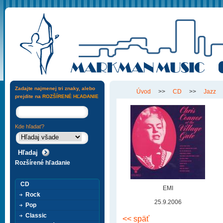
Zadajte najmenej tri znaky, alebo
Úvod
>>
CD
>>
Jazz
prejdite na
ROZŠÍRENÉ HĽADANIE
Kde hľadať?
Rozšírené hľadanie
CD
EMI
Rock
25.9.2006
Pop
Classic
<< späť