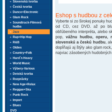
Slovenská tvorba
Česká tvorba
Dance+Electronic
Eshop s hudbou z cel
Glam Rock
Vyberte si zo širokej ponuky h
Soundtrack-Filmová
od CD, cez DVD. až po blu-
hudba
obľúbeného interpréta, alebo 
Jazz
pop,
vážnu hudbu, operu, m
Rap+Hip Hop
slovenskú a českú hudbu
, a
R&B
dopĺňajú aj štýly ako glam rock
Oldies
najviac zásobených hudobných k
Country+Folk
Hard´n Heavy
World Music
Výbery-Various
Detská tvorba
Rozprávky
New Age+Relax
Reggae+Ska
Punk Rock
Import
Blues
DVD