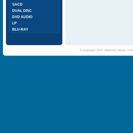
SACD
DUAL DISC
DVD AUDIO
LP
BLU-RAY
© Copyright 2007 Markman Music •
red