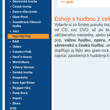
<< späť
Slovenská tvorba
Česká tvorba
Dance+Electronic
Glam Rock
Eshop s hudbou z cel
Soundtrack-Filmová
Vyberte si zo širokej ponuky h
hudba
od CD, cez DVD. až po blu-
Jazz
obľúbeného interpréta, alebo 
Rap+Hip Hop
pop,
vážnu hudbu, operu, m
R&B
slovenskú a českú hudbu
, a
Oldies
dopĺňajú aj štýly ako glam rock
Country+Folk
najviac zásobených hudobných k
Hard´n Heavy
World Music
Výbery-Various
Detská tvorba
Rozprávky
New Age+Relax
Reggae+Ska
Punk Rock
Import
Blues
DVD