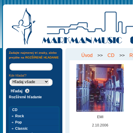
Zadajte najmenej tri znaky, alebo
Úvod
>>
CD
>>
R
prejdite na
ROZŠÍRENÉ HĽADANIE
Kde hľadať?
Rozšírené hľadanie
CD
Rock
EMI
Pop
2.10.2006
Classic