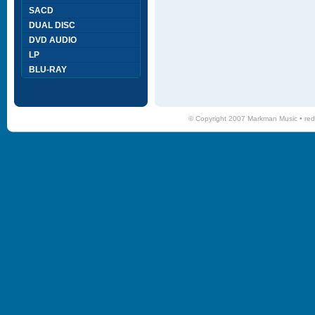
SACD
DUAL DISC
DVD AUDIO
LP
BLU-RAY
© Copyright 2007 Markman Music •
red