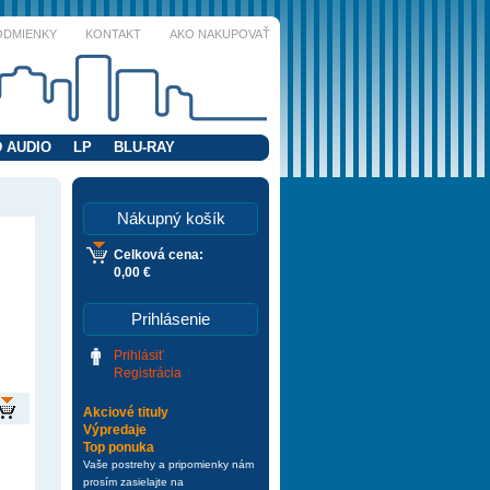
ODMIENKY
KONTAKT
AKO NAKUPOVAŤ
 AUDIO
LP
BLU-RAY
Nákupný košík
Celková cena:
0,00 €
Prihlásenie
Prihlásiť
Registrácia
Akciové tituly
Výpredaje
Top ponuka
Vaše postrehy a pripomienky nám
prosím zasielajte na