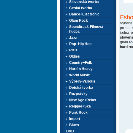
Slovenská tvorba
Česká tvorba
Dance+Electronic
Esho
Glam Rock
Vyberte
Soundtrack-Filmová
po blu-
hudba
jedná 
sloven
Jazz
glam ro
Rap+Hip Hop
hard ro
R&B
Oldies
Country+Folk
Hard´n Heavy
World Music
Výbery-Various
Detská tvorba
Rozprávky
New Age+Relax
Reggae+Ska
Punk Rock
Import
Blues
DVD