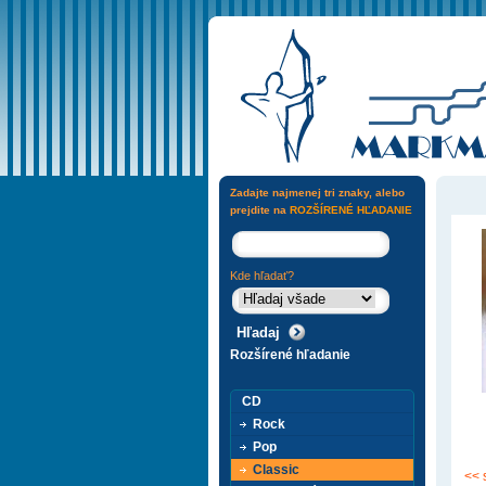
Zadajte najmenej tri znaky, alebo
prejdite na
ROZŠÍRENÉ HĽADANIE
Kde hľadať?
Rozšírené hľadanie
CD
Rock
Pop
Classic
<< 