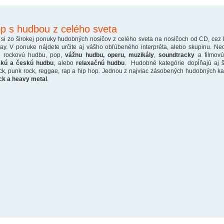
p s hudbou z celého sveta
 si zo širokej ponuky hudobných nosičov z celého sveta na nosičoch od CD, cez
ray. V ponuke nájdete určite aj vášho obľúbeného interpréta, alebo skupinu. Ne
o rockovú hudbu, pop,
vážnu hudbu, operu, muzikály
,
soundtracky
a filmovú
skú a českú hudbu
, alebo
relaxačnú hudbu
. Hudobné kategórie dopĺňajú aj š
ck, punk rock, reggae, rap a hip hop. Jednou z najviac zásobených hudobných kate
ck a heavy metal
.