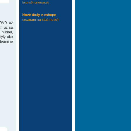
forum@markman.sk
Nové tituly v eshope
(zoznam na stiahnutie)
 DVD. až
ch už sa
 hudbu,
týly ako
gírií je