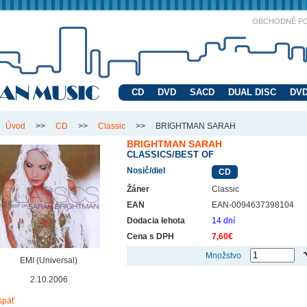
OBCHODNÉ P
CD
DVD
SACD
DUAL DISC
DVD
Úvod
>>
CD
>>
Classic
>>
BRIGHTMAN SARAH
BRIGHTMAN SARAH
CLASSICS/BEST OF
Nosič/diel
CD
Žáner
Classic
EAN
EAN-0094637398104
Dodacia lehota
14 dní
Cena s DPH
7,60€
Množstvo
EMI (Universal)
2.10.2006
späť