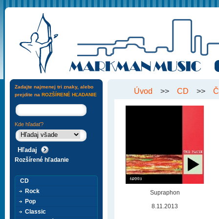
Zadajte najmenej tri znaky, alebo
Úvod
>>
CD
>>
Č
prejdite na
ROZŠÍRENÉ HĽADANIE
Kde hľadať?
Rozšírené hľadanie
CD
Rock
Supraphon
Pop
8.11.2013
Classic