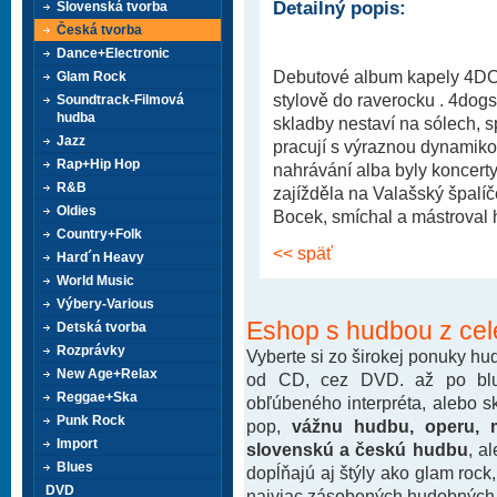
Detailný popis:
Slovenská tvorba
Česká tvorba
Dance+Electronic
Debutové album kapely 4DO
Glam Rock
stylově do raverocku . 4dog
Soundtrack-Filmová
hudba
skladby nestaví na sólech, s
Jazz
pracují s výraznou dynamikou
Rap+Hip Hop
nahrávání alba byly koncert
R&B
zajížděla na Valašský špalí
Oldies
Bocek, smíchal a mástroval 
Country+Folk
<< späť
Hard´n Heavy
World Music
Výbery-Various
Eshop s hudbou z cel
Detská tvorba
Rozprávky
Vyberte si zo širokej ponuky h
New Age+Relax
od CD, cez DVD. až po blu-
Reggae+Ska
obľúbeného interpréta, alebo 
Punk Rock
pop,
vážnu hudbu, operu, m
Import
slovenskú a českú hudbu
, a
Blues
dopĺňajú aj štýly ako glam rock
DVD
najviac zásobených hudobných k