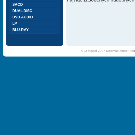
SACD
DUAL DISC
DVD AUDIO
LP
BLU-RAY
© Copyright 2007 Markman Music •
red