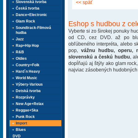
<< späť
Slovenská tvorba
Česká tvorba
Dance+Electronic
Glam Rock
Eshop s hudbou z cel
Soundtrack-Filmová
Vyberte si zo širokej ponuky h
hudba
od CD, cez DVD. až po blu-
Jazz
obľúbeného interpréta, alebo 
Rap+Hip Hop
pop,
vážnu hudbu, operu, m
R&B
slovenskú a českú hudbu
, a
Oldies
dopĺňajú aj štýly ako glam rock
Country+Folk
najviac zásobených hudobných k
Hard´n Heavy
World Music
Výbery-Various
Detská tvorba
Rozprávky
New Age+Relax
Reggae+Ska
Punk Rock
Import
Blues
DVD