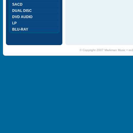
SACD
DUAL DISC
DVD AUDIO
LP
BLU-RAY
© Copyright 2007 Markman Music •
red