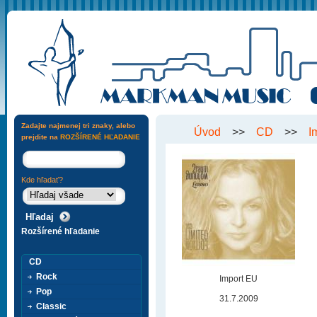
Zadajte najmenej tri znaky, alebo
Úvod
>>
CD
>>
I
prejdite na
ROZŠÍRENÉ HĽADANIE
Kde hľadať?
Rozšírené hľadanie
CD
Rock
Import EU
Pop
31.7.2009
Classic