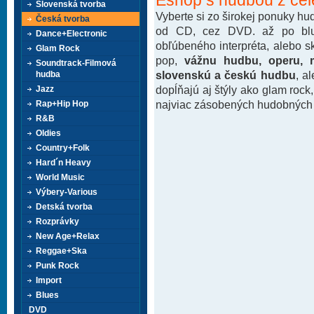
Slovenská tvorba
Vyberte si zo širokej ponuky h
Česká tvorba
od CD, cez DVD. až po blu-
Dance+Electronic
obľúbeného interpréta, alebo 
Glam Rock
pop,
vážnu hudbu, operu, m
Soundtrack-Filmová
slovenskú a českú hudbu
, a
hudba
dopĺňajú aj štýly ako glam rock
Jazz
najviac zásobených hudobných k
Rap+Hip Hop
R&B
Oldies
Country+Folk
Hard´n Heavy
World Music
Výbery-Various
Detská tvorba
Rozprávky
New Age+Relax
Reggae+Ska
Punk Rock
Import
Blues
DVD