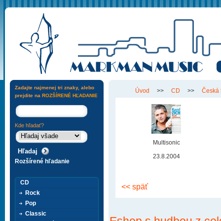
Zadajte najmenej tri znaky, alebo
Úvod
>>
CD
>>
Česká 
prejdite na
ROZŠÍRENÉ HĽADANIE
Kde hľadať?
Multisonic
23.8.2004
Rozšírené hľadanie
CD
<< späť
Rock
Pop
Classic
Eshop s hudbou z cel