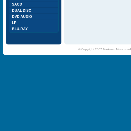
SACD
DUAL DISC
DVD AUDIO
LP
BLU-RAY
© Copyright 2007 Markman Music •
red