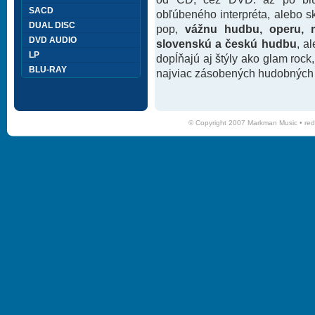
SACD
obľúbeného interpréta, alebo 
DUAL DISC
pop,
vážnu hudbu, operu, m
DVD AUDIO
slovenskú a českú hudbu
, a
LP
dopĺňajú aj štýly ako glam rock
BLU-RAY
najviac zásobených hudobných k
© Copyright 2007 Markman Music •
red