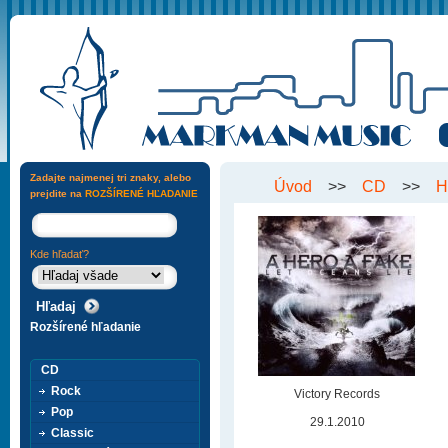
Zadajte najmenej tri znaky, alebo
Úvod
>>
CD
>>
H
prejdite na
ROZŠÍRENÉ HĽADANIE
Kde hľadať?
Rozšírené hľadanie
CD
Rock
Victory Records
Pop
29.1.2010
Classic