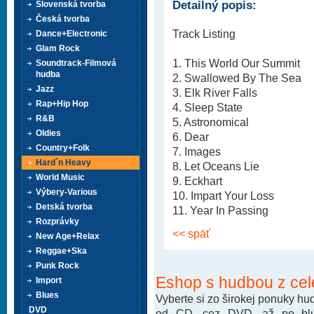
Detailný popis:
Slovenská tvorba
Česká tvorba
Track Listing
Dance+Electronic
Glam Rock
1. This World Our Summit
Soundtrack-Filmová
hudba
2. Swallowed By The Sea
Jazz
3. Elk River Falls
Rap+Hip Hop
4. Sleep State
R&B
5. Astronomical
Oldies
6. Dear
Country+Folk
7. Images
Hard´n Heavy
8. Let Oceans Lie
World Music
9. Eckhart
Výbery-Various
10. Impart Your Loss
Detská tvorba
11. Year In Passing
Rozprávky
<< späť
New Age+Relax
Reggae+Ska
Punk Rock
Eshop s hudbou z cel
Import
Blues
Vyberte si zo širokej ponuky h
DVD
od CD, cez DVD. až po blu-