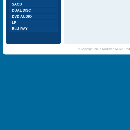
SACD
DUAL DISC
DVD AUDIO
LP
BLU-RAY
© Copyright 2007 Markman Music •
red