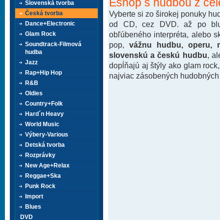
Eshop s hudbou z cel
Slovenská tvorba
Vyberte si zo širokej ponuky h
Česká tvorba
od CD, cez DVD. až po blu-
Dance+Electronic
obľúbeného interpréta, alebo 
Glam Rock
pop,
vážnu hudbu, operu, m
Soundtrack-Filmová
hudba
slovenskú a českú hudbu
, a
Jazz
dopĺňajú aj štýly ako glam rock
Rap+Hip Hop
najviac zásobených hudobných k
R&B
Oldies
Country+Folk
Hard´n Heavy
World Music
Výbery-Various
Detská tvorba
Rozprávky
New Age+Relax
Reggae+Ska
Punk Rock
Import
Blues
DVD