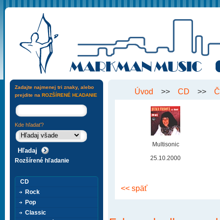
Zadajte najmenej tri znaky, alebo
Úvod
>>
CD
>>
Č
prejdite na
ROZŠÍRENÉ HĽADANIE
Kde hľadať?
Multisonic
25.10.2000
Rozšírené hľadanie
CD
<< späť
Rock
Pop
Classic