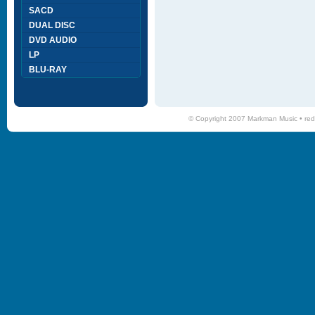
SACD
DUAL DISC
DVD AUDIO
LP
BLU-RAY
© Copyright 2007 Markman Music •
red