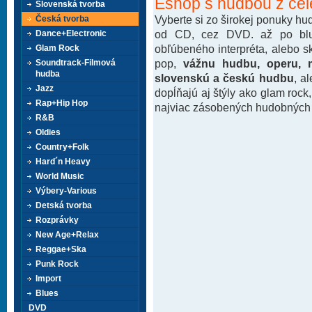
Eshop s hudbou z cel
Slovenská tvorba
Vyberte si zo širokej ponuky h
Česká tvorba
od CD, cez DVD. až po blu-
Dance+Electronic
obľúbeného interpréta, alebo 
Glam Rock
pop,
vážnu hudbu, operu, m
Soundtrack-Filmová
hudba
slovenskú a českú hudbu
, a
Jazz
dopĺňajú aj štýly ako glam rock
Rap+Hip Hop
najviac zásobených hudobných k
R&B
Oldies
Country+Folk
Hard´n Heavy
World Music
Výbery-Various
Detská tvorba
Rozprávky
New Age+Relax
Reggae+Ska
Punk Rock
Import
Blues
DVD