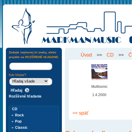
Zadajte najmenej tri znaky, alebo
Úvod
>>
CD
>>
Č
prejdite na
ROZŠÍRENÉ HĽADANIE
Kde hľadať?
Multisonic
1.4.2000
Rozšírené hľadanie
CD
<< späť
Rock
Pop
Classic