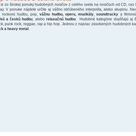
 si zo širokej ponuky hudobných nosičov z celého sveta na nosičoch od CD, cez
ray. V ponuke nájdete určite aj vášho obľúbeného interpréta, alebo skupinu. Ne
o rockovú hudbu, pop,
vážnu hudbu, operu, muzikály
,
soundtracky
a filmovú
skú a českú hudbu
, alebo
relaxačnú hudbu
. Hudobné kategórie dopĺňajú aj š
ck, punk rock, reggae, rap a hip hop. Jednou z najviac zásobených hudobných kate
ck a heavy metal
.