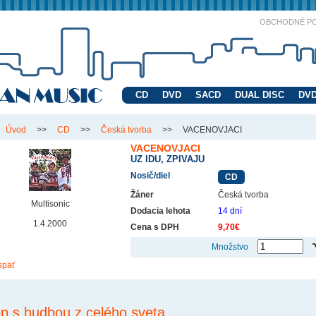
OBCHODNÉ P
CD
DVD
SACD
DUAL DISC
DVD
Úvod
>>
CD
>>
Česká tvorba
>>
VACENOVJACI
VACENOVJACI
UZ IDU, ZPIVAJU
Nosič/diel
CD
Žáner
Česká tvorba
Multisonic
Dodacia lehota
14 dní
1.4.2000
Cena s DPH
9,70€
Množstvo
späť
p s hudbou z celého sveta