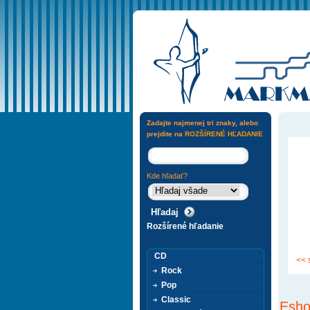
Zadajte najmenej tri znaky, alebo
prejdite na
ROZŠÍRENÉ HĽADANIE
Kde hľadať?
Rozšírené hľadanie
CD
<< 
Rock
Pop
Classic
Esho