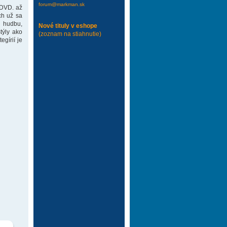
forum@markman.sk
 DVD. až
ch už sa
 hudbu,
Nové tituly v eshope
týly ako
(zoznam na stiahnutie)
gírií je