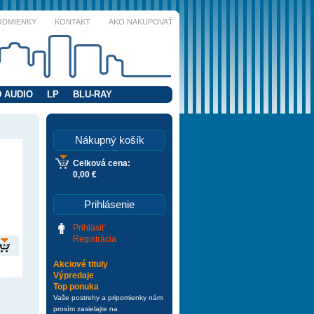
ODMIENKY
KONTAKT
AKO NAKUPOVAŤ
 AUDIO
LP
BLU-RAY
Nákupný košík
Celková cena:
0,00 €
Prihlásenie
Prihlásiť
Registrácia
Akciové tituly
Výpredaje
Top ponuka
Vaše postrehy a pripomienky nám
prosím zasielajte na