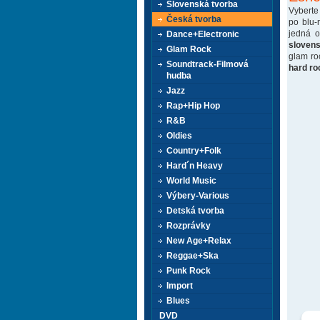
Slovenská tvorba
Vyberte
Česká tvorba
po blu-
jedná 
Dance+Electronic
sloven
Glam Rock
glam ro
Soundtrack-Filmová
hard ro
hudba
Jazz
Rap+Hip Hop
R&B
Oldies
Country+Folk
Hard´n Heavy
World Music
Výbery-Various
Detská tvorba
Rozprávky
New Age+Relax
Reggae+Ska
Punk Rock
Import
Blues
DVD