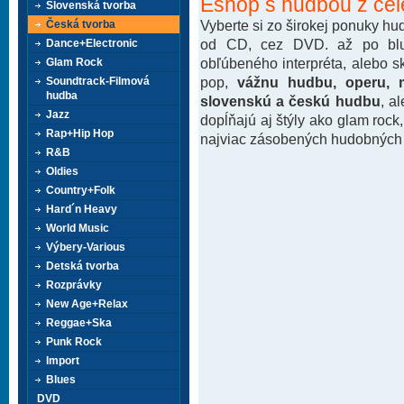
Eshop s hudbou z cel
Slovenská tvorba
Vyberte si zo širokej ponuky h
Česká tvorba
od CD, cez DVD. až po blu-
Dance+Electronic
obľúbeného interpréta, alebo 
Glam Rock
pop,
vážnu hudbu, operu, m
Soundtrack-Filmová
hudba
slovenskú a českú hudbu
, a
Jazz
dopĺňajú aj štýly ako glam rock
Rap+Hip Hop
najviac zásobených hudobných k
R&B
Oldies
Country+Folk
Hard´n Heavy
World Music
Výbery-Various
Detská tvorba
Rozprávky
New Age+Relax
Reggae+Ska
Punk Rock
Import
Blues
DVD