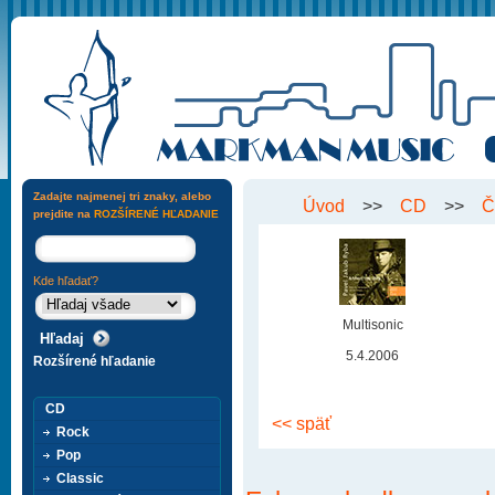
Zadajte najmenej tri znaky, alebo
Úvod
>>
CD
>>
Č
prejdite na
ROZŠÍRENÉ HĽADANIE
Kde hľadať?
Multisonic
5.4.2006
Rozšírené hľadanie
CD
<< späť
Rock
Pop
Classic