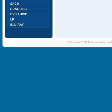
SACD
DUAL DISC
DVD AUDIO
LP
BLU-RAY
© Copyright 2007 Markman Music •
red