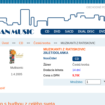
OBCHODNÉ P
CD
DVD
SACD
DUAL DISC
DVD
Úvod
>>
CD
>>
Česká tvorba
>>
MUZIKANTI Z RATISKOVIC
MUZIKANTI Z RATISKOVIC
20LET/DOLANKA
Nosič/diel
CD
Žáner
Česká tvorba
Multisonic
Dodacia lehota
14 dní
1.4.2005
Cena s DPH
9,70€
Množstvo
späť
p s hudbou z celého sveta