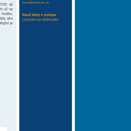
forum@markman.sk
 DVD. až
ch už sa
 hudbu,
Nové tituly v eshope
týly ako
(zoznam na stiahnutie)
gírií je