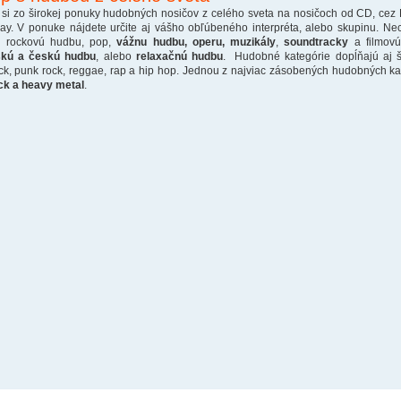
 si zo širokej ponuky hudobných nosičov z celého sveta na nosičoch od CD, cez
ray. V ponuke nájdete určite aj vášho obľúbeného interpréta, alebo skupinu. Ne
o rockovú hudbu, pop,
vážnu hudbu, operu, muzikály
,
soundtracky
a filmovú
skú a českú hudbu
, alebo
relaxačnú hudbu
. Hudobné kategórie dopĺňajú aj š
ck, punk rock, reggae, rap a hip hop. Jednou z najviac zásobených hudobných kate
ck a heavy metal
.