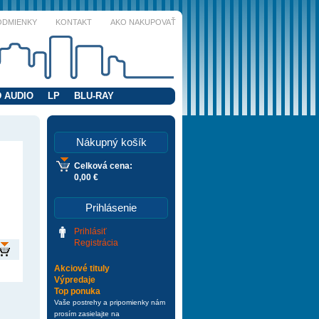
ODMIENKY
KONTAKT
AKO NAKUPOVAŤ
 AUDIO
LP
BLU-RAY
Nákupný košík
Celková cena:
0,00 €
Prihlásenie
Prihlásiť
Registrácia
Akciové tituly
Výpredaje
Top ponuka
Vaše postrehy a pripomienky nám
prosím zasielajte na