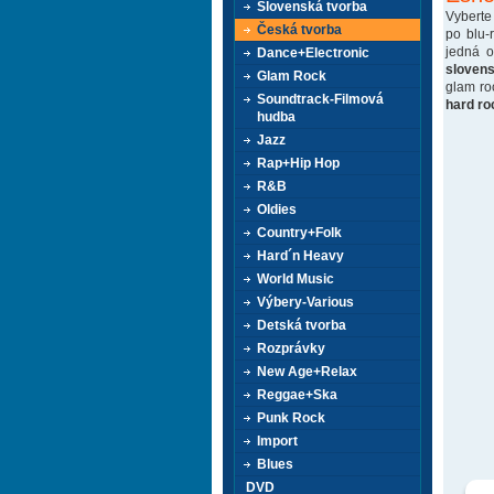
Slovenská tvorba
Vyberte
Česká tvorba
po blu-
jedná 
Dance+Electronic
sloven
Glam Rock
glam ro
Soundtrack-Filmová
hard ro
hudba
Jazz
Rap+Hip Hop
R&B
Oldies
Country+Folk
Hard´n Heavy
World Music
Výbery-Various
Detská tvorba
Rozprávky
New Age+Relax
Reggae+Ska
Punk Rock
Import
Blues
DVD