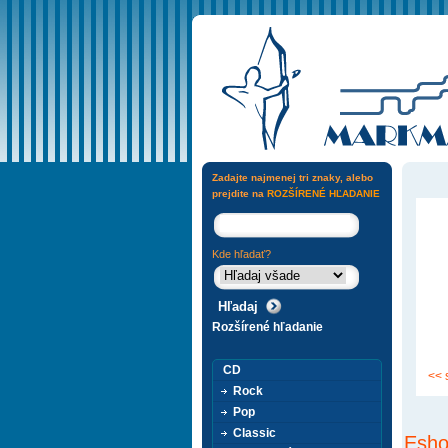
Zadajte najmenej tri znaky, alebo
prejdite na
ROZŠÍRENÉ HĽADANIE
Kde hľadať?
Rozšírené hľadanie
CD
<< 
Rock
Pop
Classic
Esho