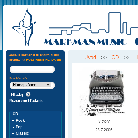
Zadajte najmenej tri znaky, alebo
Úvod
>>
CD
>>
H
prejdite na
ROZŠÍRENÉ HĽADANIE
Kde hľadať?
Rozšírené hľadanie
CD
Rock
Victory
Pop
28.7.2006
Classic