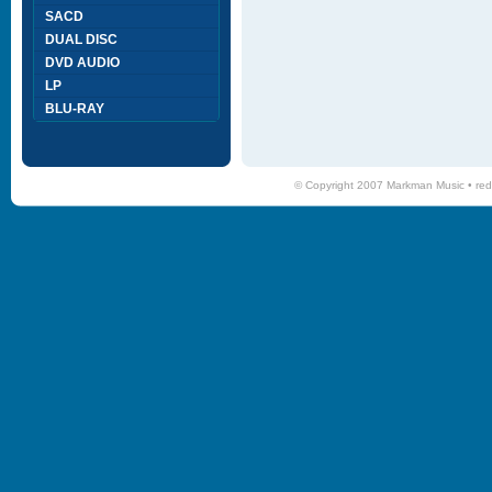
SACD
DUAL DISC
DVD AUDIO
LP
BLU-RAY
© Copyright 2007 Markman Music •
red