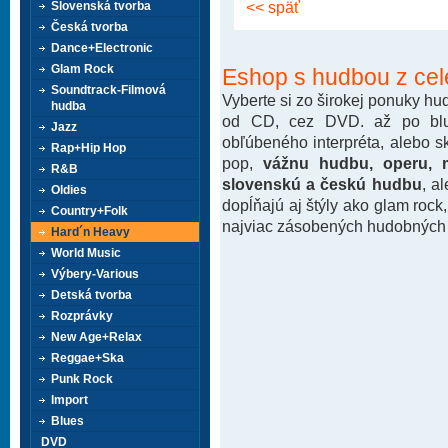
<< späť
Slovenská tvorba
Česká tvorba
Dance+Electronic
Glam Rock
Eshop s hudbou z cel
Soundtrack-Filmová
Vyberte si zo širokej ponuky h
hudba
od CD, cez DVD. až po blu-
Jazz
obľúbeného interpréta, alebo 
Rap+Hip Hop
pop,
vážnu hudbu, operu, m
R&B
slovenskú a českú hudbu
, a
Oldies
dopĺňajú aj štýly ako glam rock
Country+Folk
najviac zásobených hudobných k
Hard´n Heavy
World Music
Výbery-Various
Detská tvorba
Rozprávky
New Age+Relax
Reggae+Ska
Punk Rock
Import
Blues
DVD