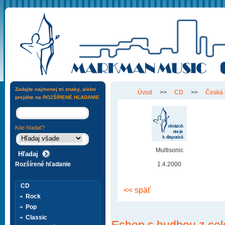
Zadajte najmenej tri znaky, alebo
Úvod
>>
CD
>>
Česká 
prejdite na
ROZŠÍRENÉ HĽADANIE
Kde hľadať?
Multisonic
Rozšírené hľadanie
1.4.2000
CD
<< späť
Rock
Pop
Classic
Eshop s hudbou z cel