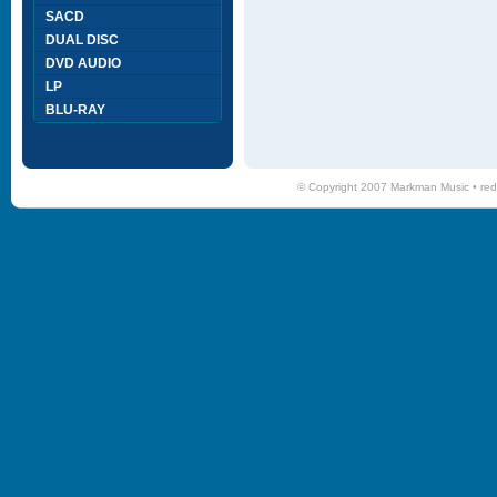
SACD
DUAL DISC
DVD AUDIO
LP
BLU-RAY
© Copyright 2007 Markman Music •
red