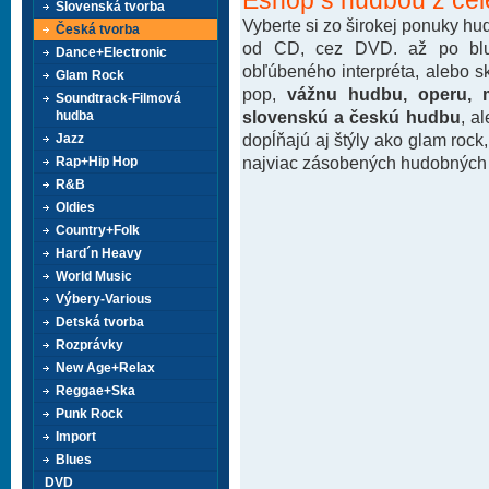
Slovenská tvorba
Vyberte si zo širokej ponuky h
Česká tvorba
od CD, cez DVD. až po blu-
Dance+Electronic
obľúbeného interpréta, alebo 
Glam Rock
pop,
vážnu hudbu, operu, m
Soundtrack-Filmová
slovenskú a českú hudbu
, a
hudba
dopĺňajú aj štýly ako glam rock
Jazz
najviac zásobených hudobných k
Rap+Hip Hop
R&B
Oldies
Country+Folk
Hard´n Heavy
World Music
Výbery-Various
Detská tvorba
Rozprávky
New Age+Relax
Reggae+Ska
Punk Rock
Import
Blues
DVD