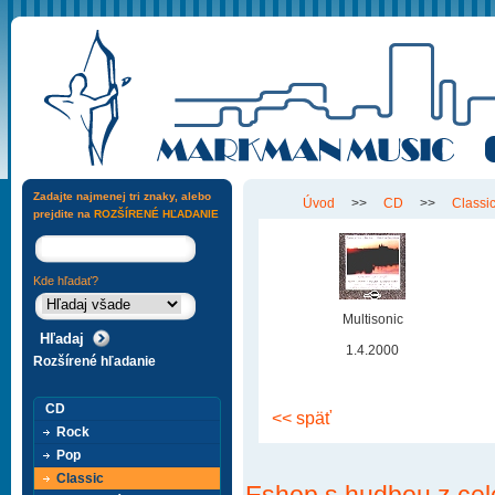
Zadajte najmenej tri znaky, alebo
Úvod
>>
CD
>>
Classi
prejdite na
ROZŠÍRENÉ HĽADANIE
Kde hľadať?
Multisonic
1.4.2000
Rozšírené hľadanie
CD
<< späť
Rock
Pop
Classic
Eshop s hudbou z cel