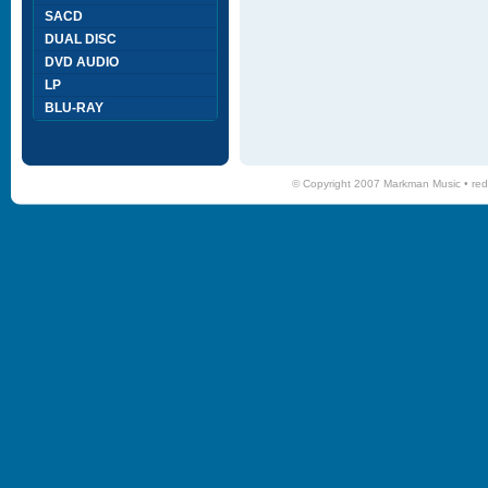
SACD
DUAL DISC
DVD AUDIO
LP
BLU-RAY
© Copyright 2007 Markman Music •
red