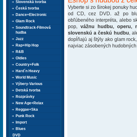
Slovenská tvorba
Vyberte si zo širokej ponuky h
Česká tvorba
od CD, cez DVD. až po blu-
Dance+Electronic
obľúbeného interpréta, alebo 
Glam Rock
pop,
vážnu hudbu, operu, m
Soundtrack-Filmová
slovenskú a českú hudbu
, a
hudba
dopĺňajú aj štýly ako glam rock
Jazz
najviac zásobených hudobných k
Rap+Hip Hop
R&B
Oldies
Country+Folk
Hard´n Heavy
World Music
Výbery-Various
Detská tvorba
Rozprávky
New Age+Relax
Reggae+Ska
Punk Rock
Import
Blues
DVD