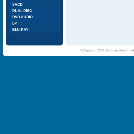
SACD
DUAL DISC
DVD AUDIO
LP
BLU-RAY
© Copyright 2007 Markman Music •
red