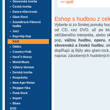
<< späť
Slovenská tvorba
Česká tvorba
Dance+Electronic
Glam Rock
Eshop s hudbou z cel
Soundtrack-Filmová
Vyberte si zo širokej ponuky h
hudba
od CD, cez DVD. až po blu-
Jazz
obľúbeného interpréta, alebo 
Rap+Hip Hop
pop,
vážnu hudbu, operu, m
R&B
slovenskú a českú hudbu
, a
Oldies
dopĺňajú aj štýly ako glam rock
Country+Folk
najviac zásobených hudobných k
Hard´n Heavy
World Music
Výbery-Various
Detská tvorba
Rozprávky
New Age+Relax
Reggae+Ska
Punk Rock
Import
Blues
DVD