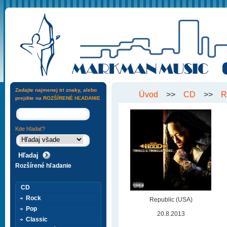
Zadajte najmenej tri znaky, alebo
Úvod
>>
CD
>>
R
prejdite na
ROZŠÍRENÉ HĽADANIE
Kde hľadať?
Rozšírené hľadanie
CD
Rock
Republic (USA)
Pop
20.8.2013
Classic