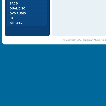
SACD
DUAL DISC
DVD AUDIO
LP
BLU-RAY
© Copyright 2007 Markman Music •
red