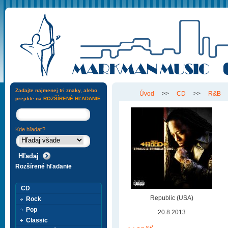
Zadajte najmenej tri znaky, alebo
Úvod
>>
CD
>>
R&B
prejdite na
ROZŠÍRENÉ HĽADANIE
Kde hľadať?
Rozšírené hľadanie
CD
Republic (USA)
Rock
Pop
20.8.2013
Classic