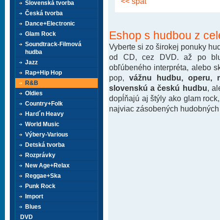
<< späť
Slovenská tvorba
Česká tvorba
Dance+Electronic
Eshop s hudbou z cel
Glam Rock
Soundtrack-Filmová
Vyberte si zo širokej ponuky h
hudba
od CD, cez DVD. až po blu-
Jazz
obľúbeného interpréta, alebo 
Rap+Hip Hop
pop,
vážnu hudbu, operu, m
R&B
slovenskú a českú hudbu
, a
Oldies
dopĺňajú aj štýly ako glam rock
Country+Folk
najviac zásobených hudobných k
Hard´n Heavy
World Music
Výbery-Various
Detská tvorba
Rozprávky
New Age+Relax
Reggae+Ska
Punk Rock
Import
Blues
DVD