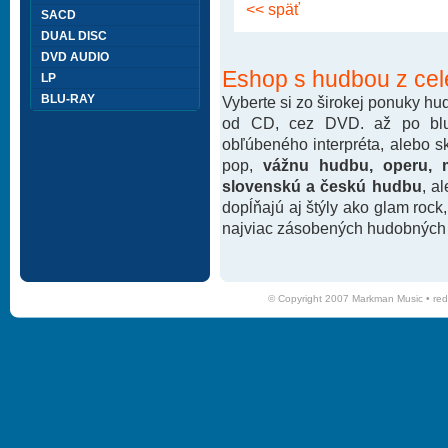
<< späť
SACD
DUAL DISC
DVD AUDIO
Eshop s hudbou z cel
LP
BLU-RAY
Vyberte si zo širokej ponuky h
od CD, cez DVD. až po blu-
obľúbeného interpréta, alebo 
pop,
vážnu hudbu, operu, m
slovenskú a českú hudbu
, a
dopĺňajú aj štýly ako glam rock
najviac zásobených hudobných k
© Copyright 2007 Markman Music •
red