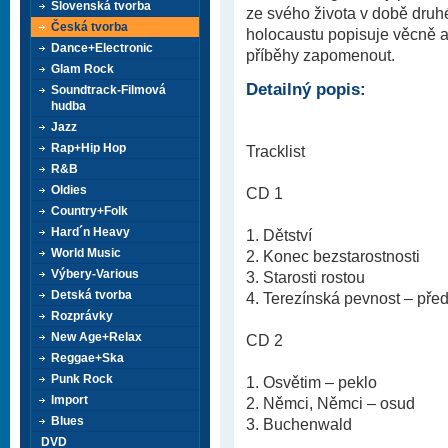
Slovenská tvorba
ze svého života v době druhé
Česká tvorba
holocaustu popisuje věcně a 
Dance+Electronic
příběhy zapomenout.
Glam Rock
Detailný popis:
Soundtrack-Filmová
hudba
Jazz
Rap+Hip Hop
Tracklist
R&B
Oldies
CD 1
Country+Folk
Hard´n Heavy
1. Dětství
World Music
2. Konec bezstarostnosti
Výbery-Various
3. Starosti rostou
Detská tvorba
4. Terezínská pevnost – před
Rozprávky
New Age+Relax
CD 2
Reggae+Ska
Punk Rock
1. Osvětim – peklo
Import
2. Němci, Němci – osud
Blues
3. Buchenwald
DVD