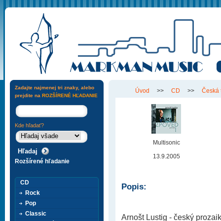
Zadajte najmenej tri znaky, alebo
Úvod
>>
CD
>>
Česká 
prejdite na
ROZŠÍRENÉ HĽADANIE
Kde hľadať?
Multisonic
13.9.2005
Rozšírené hľadanie
CD
Popis:
Rock
Pop
Classic
Arnošt Lustig - český prozaik