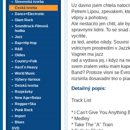
Slovenská tvorba
Uz davno jsem chtela natoc
Česká tvorba
Petrem Lipou, zpevakem, kte
Dance+Electronic
vtipny a pohotovy.
Glam Rock
Ale nestacilo jen chtit, ale
Soundtrack-Filmová
spravnymi lidmi. To se snad
hudba
vycitite,
Jazz
ze ted, anebo nikdy. Souvisi 
Rap+Hip Hop
vstricnym prostredim v Jazzk
R&B
Vagner ma jazz
Oldies
rad a vydava jej, i kdyz na 
Country+Folk
svem zralem veku mam kapel
Hard´n Heavy
Band? Protoze vloni se Evrop
World Music
rozsirila dosavadni trio o pia
Výbery-Various
Detská tvorba
Detailný popis:
Rozprávky
New Age+Relax
Track List
Reggae+Ska
Punk Rock
* I Can't Give You Anything
Import
* Medley
Blues
* Take The "A" Train
DVD