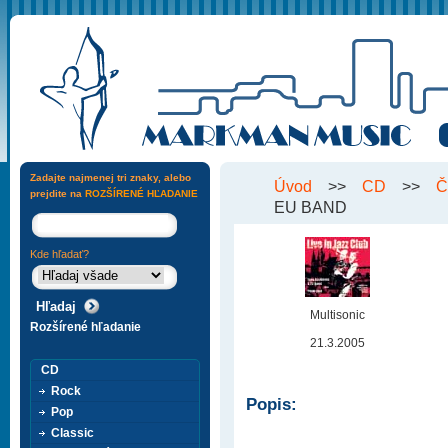
Zadajte najmenej tri znaky, alebo
Úvod
>>
CD
>>
Č
prejdite na
ROZŠÍRENÉ HĽADANIE
EU BAND
Kde hľadať?
Multisonic
Rozšírené hľadanie
21.3.2005
CD
Rock
Popis:
Pop
Classic