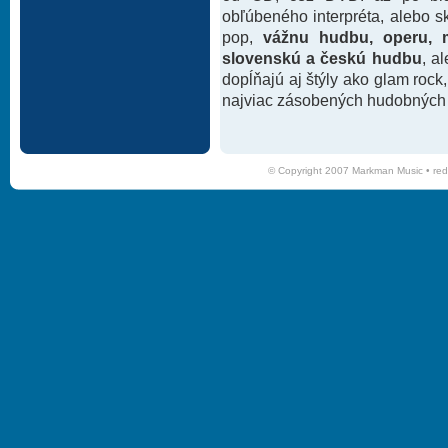
obľúbeného interpréta, alebo 
pop,
vážnu hudbu, operu, m
slovenskú a českú hudbu
, a
dopĺňajú aj štýly ako glam rock
najviac zásobených hudobných k
© Copyright 2007 Markman Music •
red