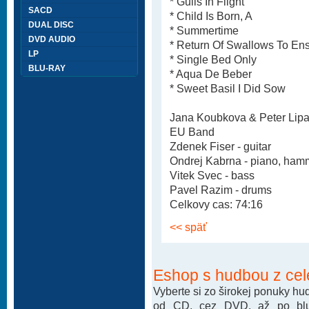
* Gulls In Flight
SACD
* Child Is Born, A
DUAL DISC
* Summertime
DVD AUDIO
* Return Of Swallows To En
LP
* Single Bed Only
BLU-RAY
* Aqua De Beber
* Sweet Basil I Did Sow
Jana Koubkova & Peter Lipa
EU Band
Zdenek Fiser - guitar
Ondrej Kabrna - piano, ha
Vitek Svec - bass
Pavel Razim - drums
Celkovy cas: 74:16
<< späť
Eshop s hudbou z cel
Vyberte si zo širokej ponuky h
od CD, cez DVD. až po blu-