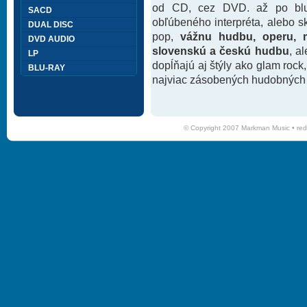
od CD, cez DVD. až po blu-
SACD
obľúbeného interpréta, alebo 
DUAL DISC
pop,
vážnu hudbu, operu, m
DVD AUDIO
slovenskú a českú hudbu
, a
LP
dopĺňajú aj štýly ako glam rock
BLU-RAY
najviac zásobených hudobných k
© Copyright 2007 Markman Music •
red