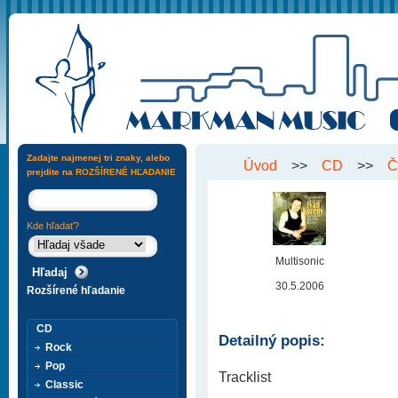
Zadajte najmenej tri znaky, alebo
Úvod
>>
CD
>>
Č
prejdite na
ROZŠÍRENÉ HĽADANIE
Kde hľadať?
Multisonic
30.5.2006
Rozšírené hľadanie
CD
Detailný popis:
Rock
Pop
Tracklist
Classic