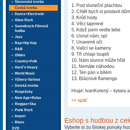
Slovenská tvorba
1. Pod sluneční plachtou
Česká tvorba
2. Chtěl bych si postavit dů
Dance+Electronic
3. Krůtí hody
Glam Rock
4. Věci tajemné
Soundtrack-Filmová
5. Když jsem vedle tebe
hudba
6. Usnul nám, spí
Jazz
7. Unavené oči
Rap+Hip Hop
8. Valící se kameny
R&B
9. Tři chlapi loupili
Oldies
10. Nám slunce může hřát
Country+Folk
11. Nemáte náhodou
Hard´n Heavy
12. Ten pán v bílém
World Music
13. Bláznivé flamengo
Výbery-Various
Detská tvorba
Hraje: IvanKorený – kytara 
Rozprávky
New Age+Relax
<< späť
Reggae+Ska
Punk Rock
Import
Eshop s hudbou z cel
Blues
Vyberte si zo širokej ponuky h
DVD