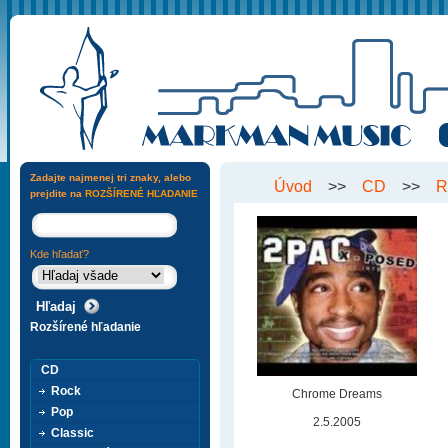
Zadajte najmenej tri znaky, alebo
Úvod
>>
CD
>>
R
prejdite na
ROZŠÍRENÉ HĽADANIE
Kde hľadať?
Rozšírené hľadanie
CD
Rock
Chrome Dreams
Pop
2.5.2005
Classic