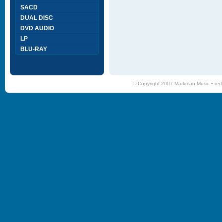
SACD
DUAL DISC
DVD AUDIO
LP
BLU-RAY
© Copyright 2007 Markman Music •
red