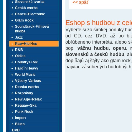
<< späť
Slovenská tvorba
Česká tvorba
Dance+Electronic
Glam Rock
Eshop s hudbou z cel
Soundtrack-Filmová
Vyberte si zo širokej ponuky h
hudba
od CD, cez DVD. až po blu-
Jazz
obľúbeného interpréta, alebo 
Rap+Hip Hop
pop,
vážnu hudbu, operu, m
R&B
slovenskú a českú hudbu
, a
Oldies
dopĺňajú aj štýly ako glam rock
Country+Folk
najviac zásobených hudobných k
Hard´n Heavy
World Music
Výbery-Various
Detská tvorba
Rozprávky
New Age+Relax
Reggae+Ska
Punk Rock
Import
Blues
DVD