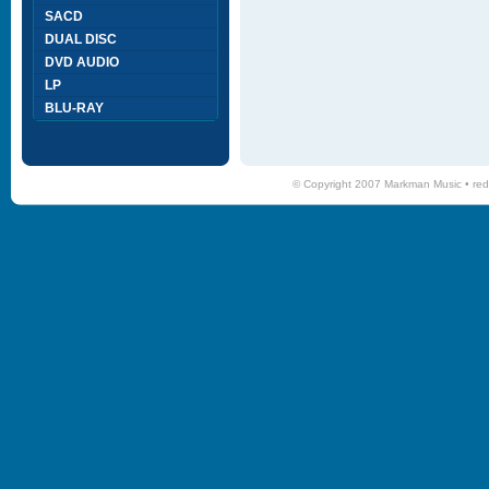
SACD
DUAL DISC
DVD AUDIO
LP
BLU-RAY
© Copyright 2007 Markman Music •
red