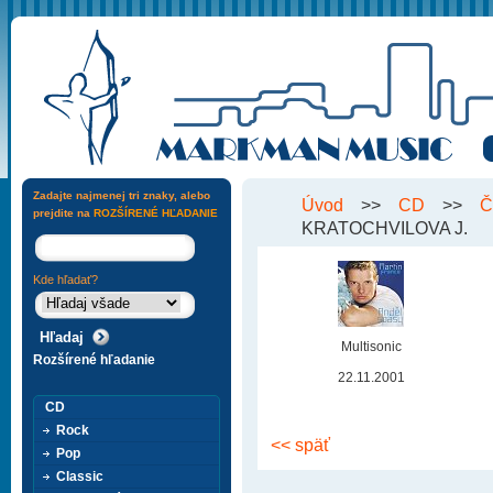
Zadajte najmenej tri znaky, alebo
Úvod
>>
CD
>>
Č
prejdite na
ROZŠÍRENÉ HĽADANIE
KRATOCHVILOVA J.
Kde hľadať?
Multisonic
Rozšírené hľadanie
22.11.2001
CD
Rock
<< späť
Pop
Classic