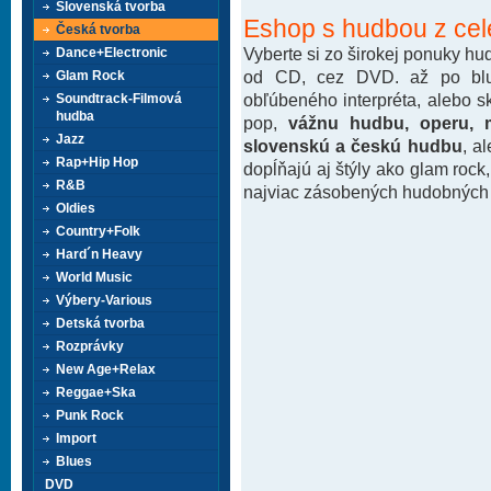
Slovenská tvorba
Eshop s hudbou z cel
Česká tvorba
Vyberte si zo širokej ponuky h
Dance+Electronic
od CD, cez DVD. až po blu-
Glam Rock
obľúbeného interpréta, alebo 
Soundtrack-Filmová
hudba
pop,
vážnu hudbu, operu, m
Jazz
slovenskú a českú hudbu
, a
Rap+Hip Hop
dopĺňajú aj štýly ako glam rock
R&B
najviac zásobených hudobných k
Oldies
Country+Folk
Hard´n Heavy
World Music
Výbery-Various
Detská tvorba
Rozprávky
New Age+Relax
Reggae+Ska
Punk Rock
Import
Blues
DVD