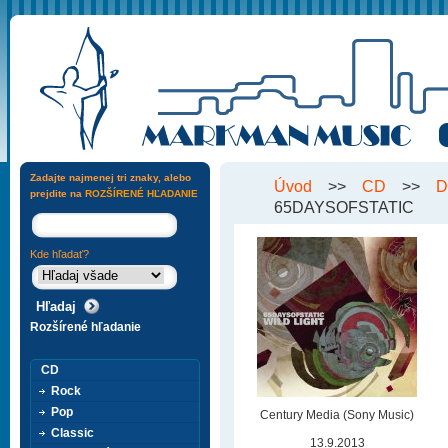
Zadajte najmenej tri znaky, alebo
Úvod
>>
CD
>>
D
prejdite na
ROZŠÍRENÉ HĽADANIE
65DAYSOFSTATIC
Kde hľadať?
Rozšírené hľadanie
CD
Rock
Pop
Century Media (Sony Music)
Classic
13.9.2013