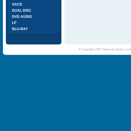
SACD
DUAL DISC
DVD AUDIO
LP
BLU-RAY
© Copyright 2007 Markman Music •
red