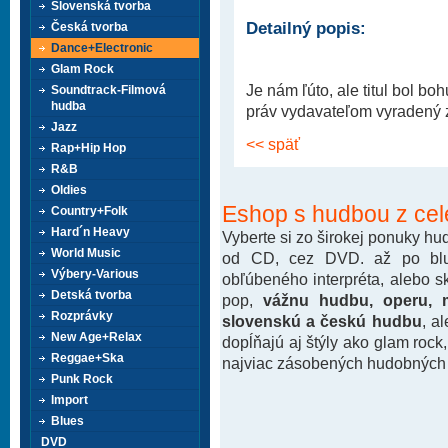
Slovenská tvorba
Detailný popis:
Česká tvorba
Dance+Electronic
Glam Rock
Je nám ľúto, ale titul bol b
Soundtrack-Filmová
hudba
práv vydavateľom vyradený z 
Jazz
<< späť
Rap+Hip Hop
R&B
Oldies
Eshop s hudbou z cel
Country+Folk
Hard´n Heavy
Vyberte si zo širokej ponuky h
World Music
od CD, cez DVD. až po blu-
Výbery-Various
obľúbeného interpréta, alebo 
Detská tvorba
pop,
vážnu hudbu, operu, m
Rozprávky
slovenskú a českú hudbu
, a
New Age+Relax
dopĺňajú aj štýly ako glam rock
Reggae+Ska
najviac zásobených hudobných k
Punk Rock
Import
Blues
DVD