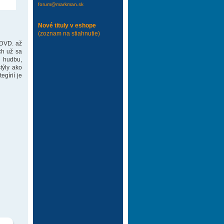
forum@markman.sk
Nové tituly v eshope
(zoznam na stiahnutie)
 DVD. až
ch už sa
 hudbu,
týly ako
gírií je