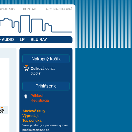
ODMIENKY
KONTAKT
AKO NAKUPOVAŤ
 AUDIO
LP
BLU-RAY
Nákupný košík
Celková cena:
0,00 €
Prihlásenie
Prihlásiť
Registrácia
Akciové tituly
Výpredaje
Top ponuka
Vaše postrehy a pripomienky nám
prosím zasielajte na