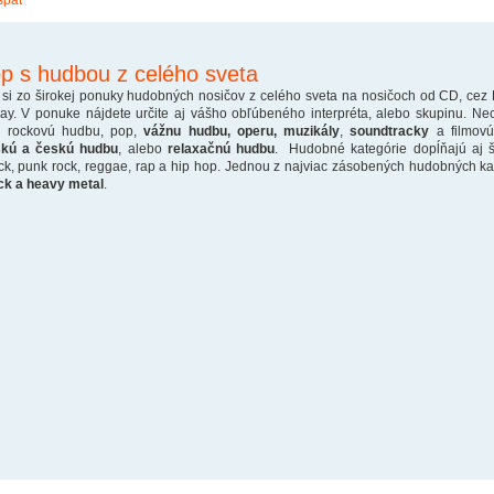
späť
p s hudbou z celého sveta
 si zo širokej ponuky hudobných nosičov z celého sveta na nosičoch od CD, cez
ray. V ponuke nájdete určite aj vášho obľúbeného interpréta, alebo skupinu. Ne
o rockovú hudbu, pop,
vážnu hudbu, operu, muzikály
,
soundtracky
a filmovú
skú a českú hudbu
, alebo
relaxačnú hudbu
. Hudobné kategórie dopĺňajú aj š
ck, punk rock, reggae, rap a hip hop. Jednou z najviac zásobených hudobných kate
ck a heavy metal
.