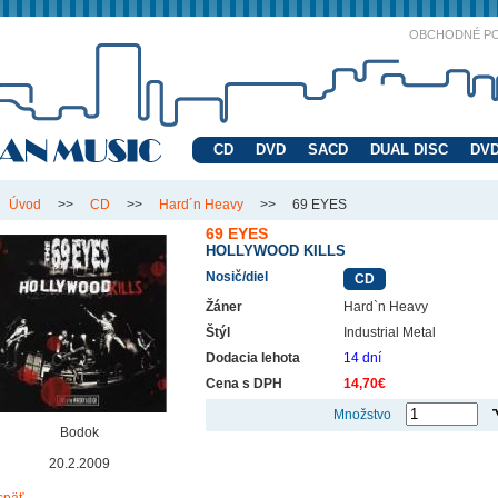
OBCHODNÉ P
CD
DVD
SACD
DUAL DISC
DVD
Úvod
>>
CD
>>
Hard´n Heavy
>>
69 EYES
69 EYES
HOLLYWOOD KILLS
Nosič/diel
CD
Žáner
Hard`n Heavy
Štýl
Industrial Metal
Dodacia lehota
14 dní
Cena s DPH
14,70€
Množstvo
Bodok
20.2.2009