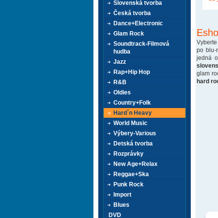
<< 
Slovenská tvorba
Česká tvorba
Dance+Electronic
Esho
Glam Rock
Vyberte
Soundtrack-Filmová
po blu-
hudba
jedná 
Jazz
sloven
Rap+Hip Hop
glam ro
hard ro
R&B
Oldies
Country+Folk
Hard´n Heavy
World Music
Výbery-Various
Detská tvorba
Rozprávky
New Age+Relax
Reggae+Ska
Punk Rock
Import
Blues
DVD